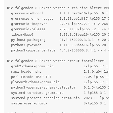
Die folgenden 8 Pakete werden durch eine ältere Versi
  grommunio-dbconf        1.1.1.da20a46-lp155.16.1 ->
  grommunio-error-pages   1.0.10.bb2df37-lp155.17.1 -
  grommunio-imapsync      2.264-lp155.2.1 -> 2.264-lp
  grommunio-release       2023.11.3-lp155.12.1 -> 202
  libexmdbpp0             1.11.0.58baa16-lp155.20.1 -
  python3-packaging       21.3-150200.3.3.1 -> 20.3-1
  python3-pyexmdb         1.11.0.58baa16-lp155.20.1 -
  python3-zope.interface  4.4.2-150000.3.4.1 -> 4.4.2
Die folgenden 8 Pakete werden erneut installiert:

  grub2-theme-grommunio               1-lp155.17.1

  mapi-header-php                     1.3.0.a04f1af-l
  perl-Encode-IMAPUTF7                1.05-lp155.1.1

  plymouth-theme-grommunio            1-lp155.17.1

  python3-openapi-schema-validator    0.1.5-lp155.10.
  systemd-coredump-grommunio          1-lp155.3.1

  systemd-presets-branding-grommunio  2023.11-lp155.1
  system-user-gromox                  3-lp155.3.1
