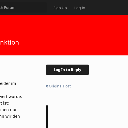
Sign Up
Log In
nktion
Log In to Reply
leider im
Original Post
viert wurde.
 ist:
einen nur
nn wir den