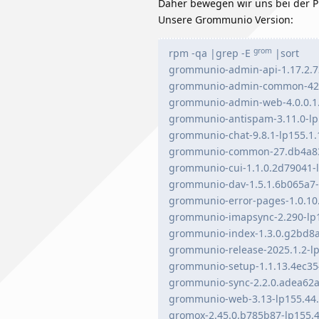
Daher bewegen wir uns bei der 
Unsere Grommunio Version:
grom
rpm -qa |grep -E
|sort
grommunio-admin-api-1.17.2.7
grommunio-admin-common-42.e
grommunio-admin-web-4.0.0.1.
grommunio-antispam-3.11.0-lp
grommunio-chat-9.8.1-lp155.1.
grommunio-common-27.db4a83f
grommunio-cui-1.1.0.2d79041-l
grommunio-dav-1.5.1.6b065a7-
grommunio-error-pages-1.0.10
grommunio-imapsync-2.290-lp1
grommunio-index-1.3.0.g2bd8a
grommunio-release-2025.1.2-lp
grommunio-setup-1.1.13.4ec35
grommunio-sync-2.2.0.adea62a
grommunio-web-3.13-lp155.44.
gromox-2.45.0.b785b87-lp155.4