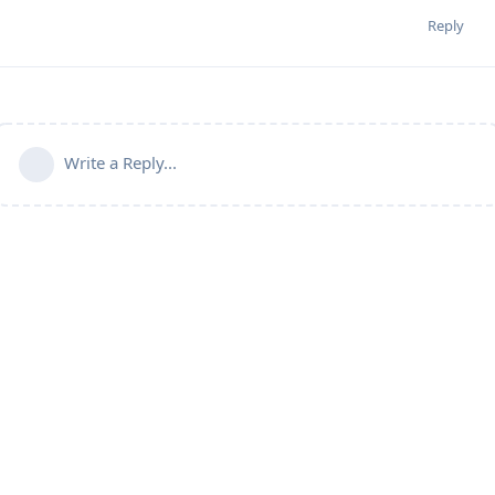
Reply
Write a Reply...
© 2020-2024 grommunio GmbH. All rights reserved. |