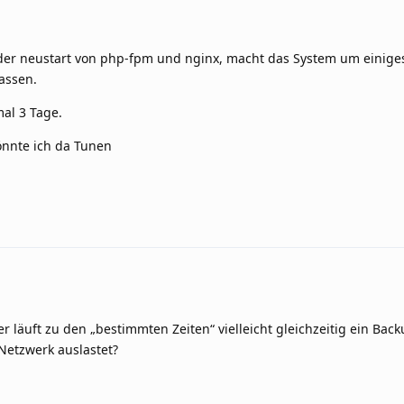
der neustart von php-fpm und nginx, macht das System um einiges
assen.
al 3 Tage.
könnte ich da Tunen
er läuft zu den „bestimmten Zeiten“ vielleicht gleichzeitig ein Back
 Netzwerk auslastet?