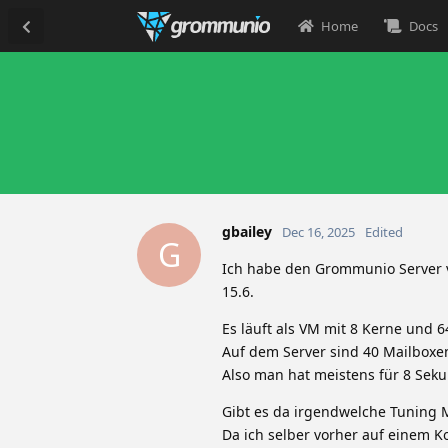
Home
Docs
gbailey
Dec 16, 2025
Edited
G
Ich habe den Grommunio Server vo
15.6.
Es läuft als VM mit 8 Kerne und
Auf dem Server sind 40 Mailboxe
Also man hat meistens für 8 Seku
Gibt es da irgendwelche Tuning 
Da ich selber vorher auf einem Ko