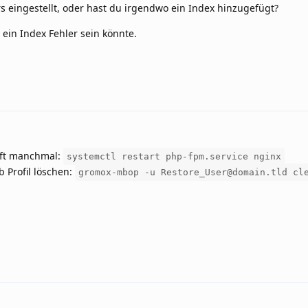
rs eingestellt, oder hast du irgendwo ein Index hinzugefügt?
 ein Index Fehler sein könnte.
ilft manchmal:
systemctl restart php-fpm.service nginx
 Profil löschen:
gromox-mbop -u Restore_User@domain.tld cl