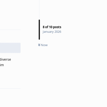
Reply
8
of
10
posts
January 2026
Now
diverse
 im
Reply