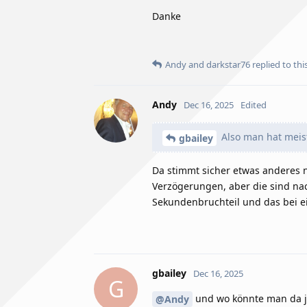
Danke
Andy
and
darkstar76
replied to this
Andy
Dec 16, 2025
Edited
Also man hat meist
gbailey
Da stimmt sicher etwas anderes n
Verzögerungen, aber die sind nac
Sekundenbruchteil und das bei ei
gbailey
Dec 16, 2025
G
und wo könnte man da j
@Andy