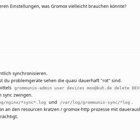
ren Einstellungen, was Gromox vielleicht brauchen könnte?
ntlich synchronisieren.
 du problemgeräte sehen die quasi dauerhaft "rot" sind.
ittels
grommunio-admin user devices moo@kuh.de delete DEV
n sync zwingen.
und
.
og/nginx/*sync*.log
/var/log/grommunio-sync/*log
ön an den resourcen kratzen / gromox-http prozesse mit daueraus
rächtigt.