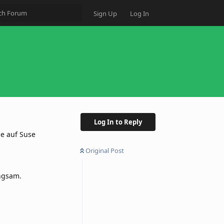
Sign Up
Log In
Log In to Reply
de auf Suse
Original Post
angsam.