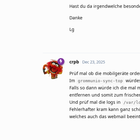
Hast du da irgendwelche besonde
Danke
Lg
crpb
Dec 23, 2025
Prüf mal ob die mobilgeräte orde
Im
würdest
grommunio-sync-top
Falls so dann würde ich die mal m
entfernen und somit zum frische
Und prüf mal die logs in
/var/l
Fehlerhafter kram kann ganz sch
welches auch das webmail beeint