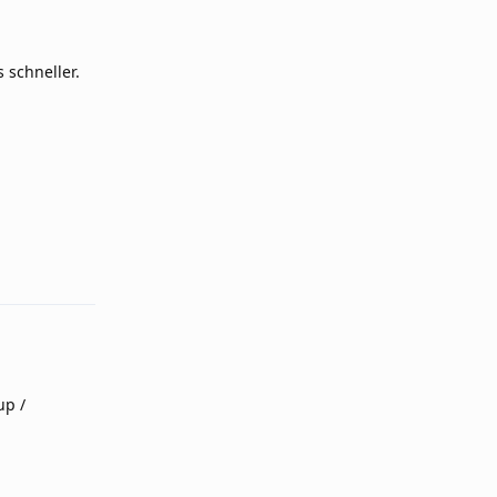
 schneller.
Reply
up /
Reply