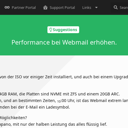
Partner Portal
Support Portal
Links
Suggestions
Performance bei Webmail erhöhen.
n der ISO vor einiger Zeit installiert, und auch bei einem Upgra
 64GB RAM, die Platten sind NVME mit ZFS und einem 20GB ARC.
n, und an bestimmten Zeiten,
:00 Uhr, ist das Webmail extrem l
10
nden bei der E-Mail ein Ladesymbol.
Möglichkeiten?
pano, mit nur der halben Leistung das alles flüssig lief.