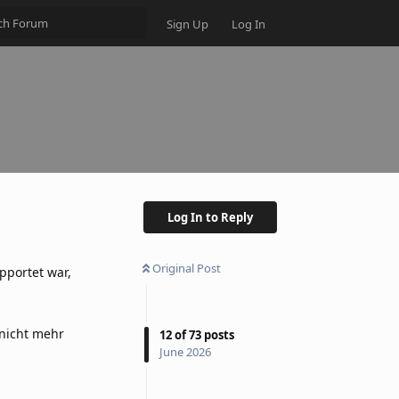
Sign Up
Log In
Log In to Reply
Original Post
pportet war,
 nicht mehr
12
of
73
posts
June 2026