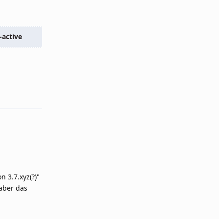
active
Reply
 3.7.xyz(?)"
aber das
Reply