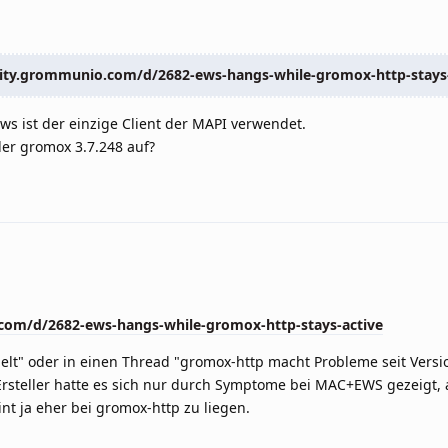
ty.grommunio.com/d/2682-ews-hangs-while-gromox-http-stays-
ws ist der einzige Client der MAPI verwendet.
der gromox 3.7.248 auf?
om/d/2682-ews-hangs-while-gromox-http-stays-active
lt" oder in einen Thread "gromox-http macht Probleme seit Version
rsteller hatte es sich nur durch Symptome bei MAC+EWS gezeigt, 
t ja eher bei gromox-http zu liegen.