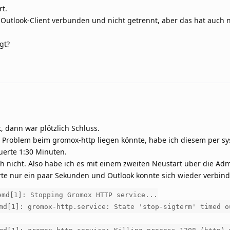
t.
Outlook-Client verbunden und nicht getrennt, aber das hat auch n
gt?
t, dann war plötzlich Schluss.
s Problem beim gromox-http liegen könnte, habe ich diesem per sy
uerte 1:30 Minuten.
h nicht. Also habe ich es mit einem zweiten Neustart über die Ad
rte nur ein paar Sekunden und Outlook konnte sich wieder verbind
emd[1]: Stopping Gromox HTTP service...
md[1]: gromox-http.service: State 'stop-sigterm' timed o