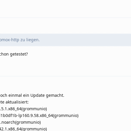
omox-http zu liegen.
chon getestet?
och einmal ein Update gemacht.
e aktualisiert:
.5.1.x86_64(grommunio)
d1b0df1b-lp160.9.58.x86_64(grommunio)
1.noarch(grommunio)
42.1.x86_64(grommunio)