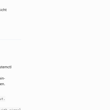
icht
Reply
stemctl
min-
en.
ut.