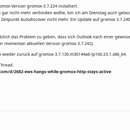
omox-Version gromox-3.7.224 installiert.
k gar nicht mehr verbinden wollte, bin ich am Dienstag auch gela
Zeitpunkt Autodiscover nicht mehr. Ein Update auf gromox 3.7.240
ätzlich das Problem zu geben, dass sich Outlook nach einer gewisse
er momentan aktuellen Version gromox 3.7.242).
n wieder zurück auf gromox-3.7.130.m30144a6-lp160.23.1.x86_64.
Thread.
om/d/2682-ews-hangs-while-gromox-http-stays-active