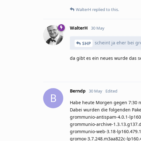
WalterH
replied to this.
WalterH
30 May
scheint ja eher bei gr
SHP
da gibt es ein neues wurde das s
Berndp
30 May
Edited
B
Habe heute Morgen gegen 7:30 n
Dabei wurden die folgenden Paket
grommunio-antispam-4.0.1-lp160
grommunio-archive-1.3.13.g137.
grommunio-web-3.18-lp160.479.
gromox-3.7.248.m3aa822c-lp160.