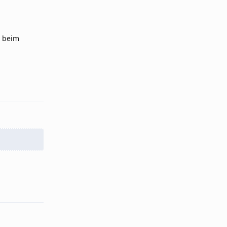
r beim
Reply
Reply