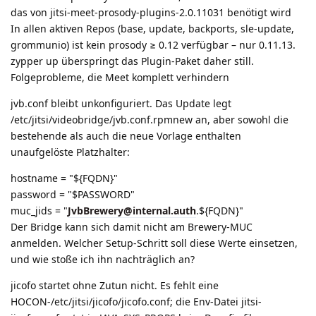
das von jitsi-meet-prosody-plugins-2.0.11031 benötigt wird
In allen aktiven Repos (base, update, backports, sle-update,
grommunio) ist kein prosody ≥ 0.12 verfügbar – nur 0.11.13.
zypper up überspringt das Plugin-Paket daher still.
Folgeprobleme, die Meet komplett verhindern
jvb.conf bleibt unkonfiguriert. Das Update legt
/etc/jitsi/videobridge/jvb.conf.rpmnew an, aber sowohl die
bestehende als auch die neue Vorlage enthalten
unaufgelöste Platzhalter:
hostname = "${FQDN}"
password = "$PASSWORD"
muc_jids = "
JvbBrewery@internal.auth
.${FQDN}"
Der Bridge kann sich damit nicht am Brewery-MUC
anmelden. Welcher Setup-Schritt soll diese Werte einsetzen,
und wie stoße ich ihn nachträglich an?
jicofo startet ohne Zutun nicht. Es fehlt eine
HOCON-/etc/jitsi/jicofo/jicofo.conf; die Env-Datei jitsi-