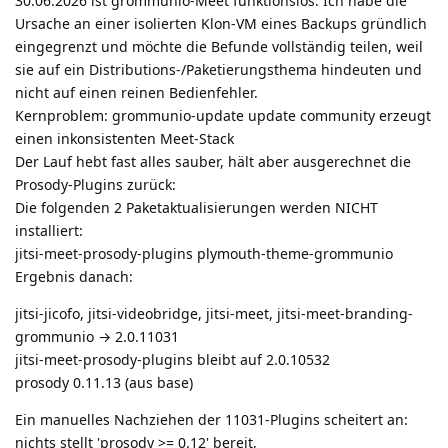
30.06.2026 ist grommunio-Meet funktionslos. Ich habe die
Ursache an einer isolierten Klon-VM eines Backups gründlich
eingegrenzt und möchte die Befunde vollständig teilen, weil
sie auf ein Distributions-/Paketierungsthema hindeuten und
nicht auf einen reinen Bedienfehler.
Kernproblem: grommunio-update update community erzeugt
einen inkonsistenten Meet-Stack
Der Lauf hebt fast alles sauber, hält aber ausgerechnet die
Prosody-Plugins zurück:
Die folgenden 2 Paketaktualisierungen werden NICHT
installiert:
jitsi-meet-prosody-plugins plymouth-theme-grommunio
Ergebnis danach:
jitsi-jicofo, jitsi-videobridge, jitsi-meet, jitsi-meet-branding-
grommunio → 2.0.11031
jitsi-meet-prosody-plugins bleibt auf 2.0.10532
prosody 0.11.13 (aus base)
Ein manuelles Nachziehen der 11031-Plugins scheitert an:
nichts stellt 'prosody >= 0.12' bereit,