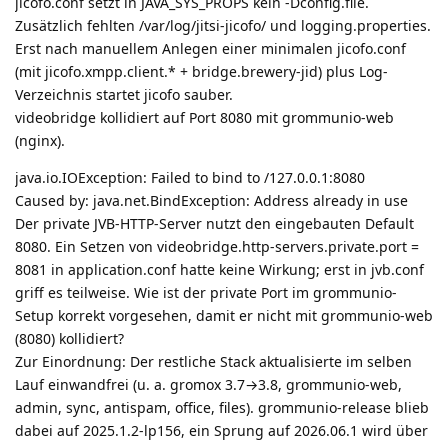
jicofo.conf setzt in JAVA_SYS_PROPS kein -Dconfig.file.
Zusätzlich fehlten /var/log/jitsi-jicofo/ und logging.properties.
Erst nach manuellem Anlegen einer minimalen jicofo.conf
(mit jicofo.xmpp.client.* + bridge.brewery-jid) plus Log-
Verzeichnis startet jicofo sauber.
videobridge kollidiert auf Port 8080 mit grommunio-web
(nginx).
java.io.IOException: Failed to bind to /127.0.0.1:8080
Caused by: java.net.BindException: Address already in use
Der private JVB-HTTP-Server nutzt den eingebauten Default
8080. Ein Setzen von videobridge.http-servers.private.port =
8081 in application.conf hatte keine Wirkung; erst in jvb.conf
griff es teilweise. Wie ist der private Port im grommunio-
Setup korrekt vorgesehen, damit er nicht mit grommunio-web
(8080) kollidiert?
Zur Einordnung: Der restliche Stack aktualisierte im selben
Lauf einwandfrei (u. a. gromox 3.7→3.8, grommunio-web,
admin, sync, antispam, office, files). grommunio-release blieb
dabei auf 2025.1.2-lp156, ein Sprung auf 2026.06.1 wird über