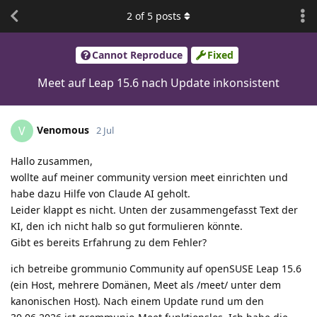
2
of
5
posts
Cannot Reproduce
Fixed
Meet auf Leap 15.6 nach Update inkonsistent
Venomous
V
2 Jul
Hallo zusammen,
wollte auf meiner community version meet einrichten und
habe dazu Hilfe von Claude AI geholt.
Leider klappt es nicht. Unten der zusammengefasst Text der
KI, den ich nicht halb so gut formulieren könnte.
Gibt es bereits Erfahrung zu dem Fehler?
ich betreibe grommunio Community auf openSUSE Leap 15.6
(ein Host, mehrere Domänen, Meet als /meet/ unter dem
kanonischen Host). Nach einem Update rund um den