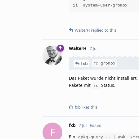
WalterH
replied to this.
WalterH
7 Jul
fxb
rc gromox
Das Paket wurde nicht installiert
Pakete mit
Status.
rc
fxb
likes this
.
fxb
7 Jul
Edited
F
Ein
dpkg-query -l | awk '/^r