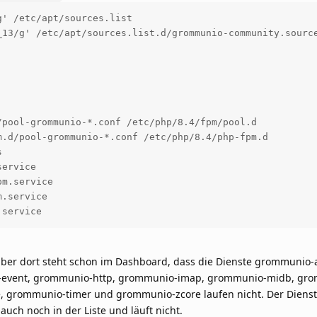
' /etc/apt/sources.list

_13/g' /etc/apt/sources.list.d/grommunio-community.source
pool-grommunio-*.conf /etc/php/8.4/fpm/pool.d

.d/pool-grommunio-*.conf /etc/php/8.4/php-fpm.d



ervice

m.service

.service

aber dort steht schon im Dashboard, dass die Dienste grommunio-
-event, grommunio-http, grommunio-imap, grommunio-midb, gr
, grommunio-timer und grommunio-zcore laufen nicht. Der Diens
auch noch in der Liste und läuft nicht.