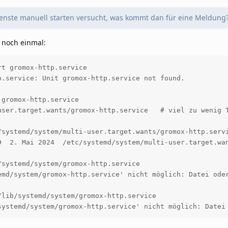
nste manuell starten versucht, was kommt dan für eine Meldung
. noch einmal:
t gromox-http.service

.service: Unit gromox-http.service not found.

gromox-http.service

user.target.wants/gromox-http.service   # viel zu wenig T
/systemd/system/multi-user.target.wants/gromox-http.servi
9  2. Mai 2024  /etc/systemd/system/multi-user.target.wan
systemd/system/gromox-http.service

emd/system/gromox-http.service' nicht möglich: Datei oder
lib/systemd/system/gromox-http.service
