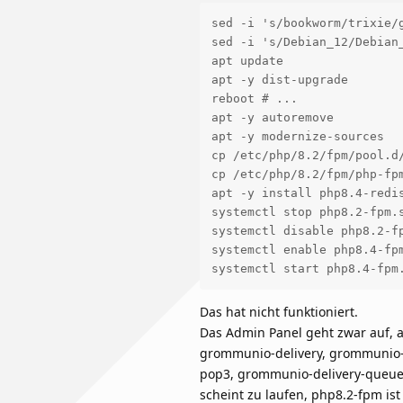
sed -i 's/bookworm/trixie/g
sed -i 's/Debian_12/Debian
apt update

apt -y dist-upgrade

reboot # ...

apt -y autoremove

apt -y modernize-sources

cp /etc/php/8.2/fpm/pool.d/
cp /etc/php/8.2/fpm/php-fpm
apt -y install php8.4-redis
systemctl stop php8.2-fpm.s
systemctl disable php8.2-fp
systemctl enable php8.4-fpm
Das hat nicht funktioniert.
Das Admin Panel geht zwar auf, 
grommunio-delivery, grommunio
pop3, grommunio-delivery-queue
scheint zu laufen, php8.2-fpm ist 