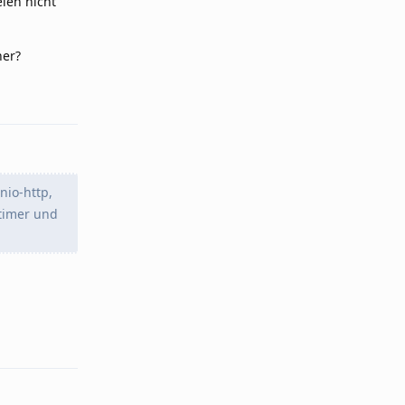
eien nicht
her?
Reply
io-http,
timer und
Reply