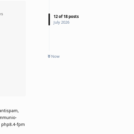
s

12
of
18
posts
July 2026
Now
antispam,
ommunio-
t php8.4-fpm