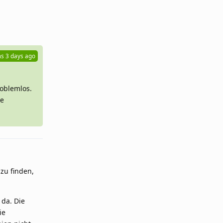
Reply
ms
3 days ago
roblemlos.
ie
zu finden,
 da. Die
ie