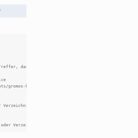
?
reffer, das muesste mehrfach gefunden werden

ce

ts/gromox-http.service -> /lib/systemd/system/gromox-htt
 Verzeichnis nicht gefunden
