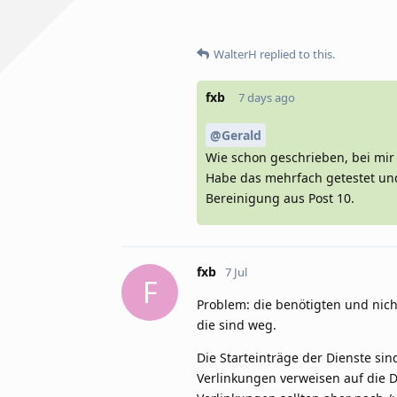
WalterH
replied to this.
fxb
7 days ago
@Gerald
Wie schon geschrieben, bei mir 
Habe das mehrfach getestet und 
Bereinigung aus Post 10.
fxb
7 Jul
F
Problem: die benötigten und nich
die sind weg.
Die Starteinträge der Dienste sin
Verlinkungen verweisen auf die Da