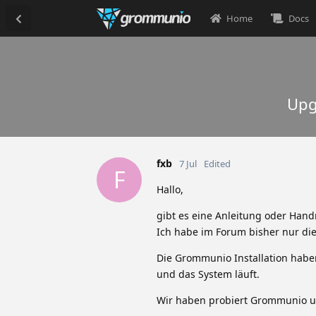
Home
Docs
Upg
fxb
7 Jul
Edited
F
Hallo,
gibt es eine Anleitung oder Han
Ich habe im Forum bisher nur di
Die Grommunio Installation haben
und das System läuft.
Wir haben probiert Grommunio un