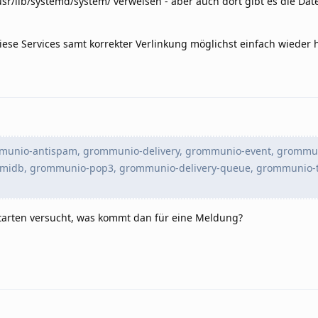
sr/lib/systemd/system/ verweisen - aber auch dort gibt es die Dat
 diese Services samt korrekter Verlinkung möglichst einfach wieder 
munio-antispam, grommunio-delivery, grommunio-event, grommun
idb, grommunio-pop3, grommunio-delivery-queue, grommunio-
arten versucht, was kommt dan für eine Meldung?