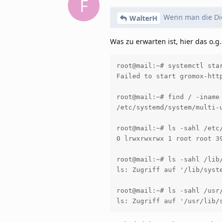
F
Wenn man die Die
WalterH
Was zu erwarten ist, hier das o.g
root@mail:~# systemctl star
Failed to start gromox-http
root@mail:~# find / -iname 
/etc/systemd/system/multi-
root@mail:~# ls -sahl /etc
0 lrwxrwxrwx 1 root root 3
root@mail:~# ls -sahl /lib/
ls: Zugriff auf '/lib/syst
root@mail:~# ls -sahl /usr/