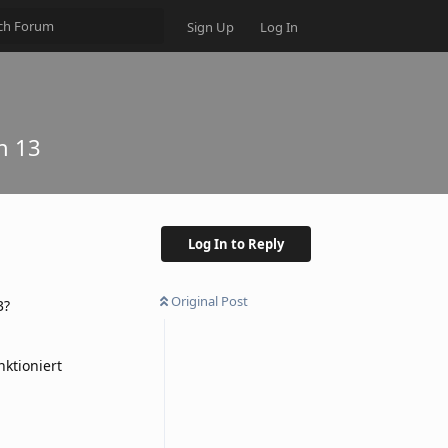
Sign Up
Log In
n 13
Log In to Reply
Original Post
3?
nktioniert