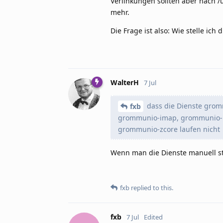
Verlinkungen sollten aber nach /u
mehr.
Die Frage ist also: Wie stelle ich
WalterH
7 Jul
dass die Dienste grom
fxb
grommunio-imap, grommunio-m
grommunio-zcore laufen nicht
Wenn man die Dienste manuell st
fxb
replied to this.
fxb
7 Jul
Edited