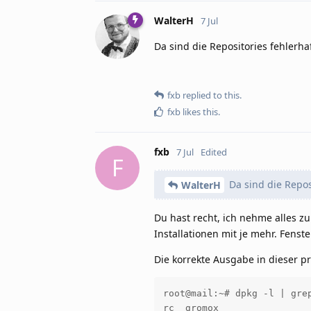
WalterH
7 Jul
Da sind die Repositories fehlerha
fxb
replied to this.
fxb
likes this
.
fxb
7 Jul
Edited
F
Da sind die Reposi
WalterH
Du hast recht, ich nehme alles zur
Installationen mit je mehr. Fenst
Die korrekte Ausgabe in dieser pr
root@mail:~# dpkg -l | grep
rc  gromox                