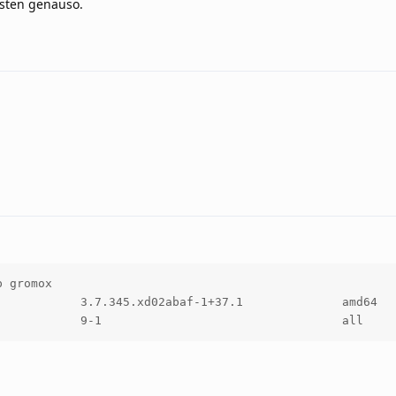
nsten genauso.
 gromox

            3.7.345.xd02abaf-1+37.1              amd64   