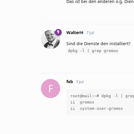
Das ist bei den anderen o.g. Die
WalterH
7 Jul
Sind die Dienste den installiert?
dpkg -l | grep gromox
fxb
7 Jul
F
root@mail:~# dpkg -l | grep
ii  gromox                