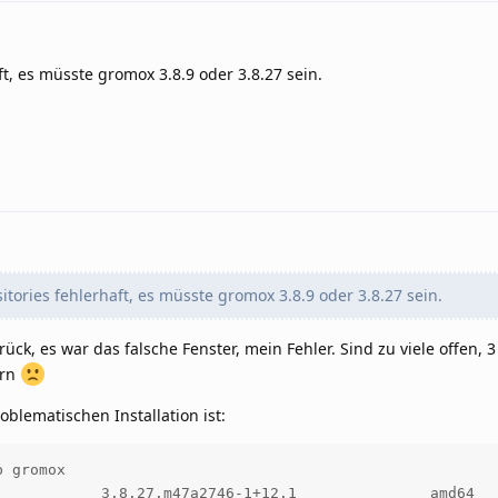
ft, es müsste gromox 3.8.9 oder 3.8.27 sein.
tories fehlerhaft, es müsste gromox 3.8.9 oder 3.8.27 sein.
ück, es war das falsche Fenster, mein Fehler. Sind zu viele offen, 3
ern
oblematischen Installation ist:
 gromox

            3.8.27.m47a2746-1+12.1               amd64   