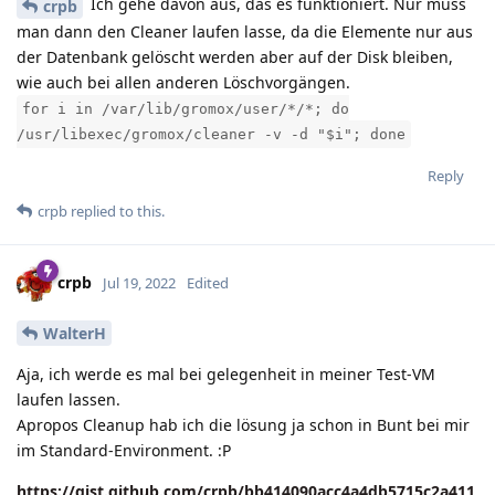
Ich gehe davon aus, das es funktioniert. Nur muss
crpb
man dann den Cleaner laufen lasse, da die Elemente nur aus
der Datenbank gelöscht werden aber auf der Disk bleiben,
wie auch bei allen anderen Löschvorgängen.
for i in /var/lib/gromox/user/*/*; do
/usr/libexec/gromox/cleaner -v -d "$i"; done
Reply
crpb
replied to this.
crpb
Jul 19, 2022
Edited
WalterH
Aja, ich werde es mal bei gelegenheit in meiner Test-VM
laufen lassen.
Apropos Cleanup hab ich die lösung ja schon in Bunt bei mir
im Standard-Environment. :P
https://gist.github.com/crpb/bb414090acc4a4db5715c2a411