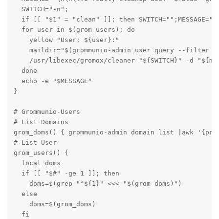
  SWITCH="-n";

  if [[ "$1" = "clean" ]]; then SWITCH="";MESSAGE="";
  for user in $(grom_users); do

    yellow "User: ${user}:"

    maildir="$(grommunio-admin user query --filter us
    /usr/libexec/gromox/cleaner "${SWITCH}" -d "${mai
  done

  echo -e "$MESSAGE"

}

# Grommunio-Users

# List Domains

grom_doms() { grommunio-admin domain list |awk '{prin
# List User

grom_users() {

  local doms

  if [[ "$#" -ge 1 ]]; then

    doms=$(grep "^${1}" <<< "$(grom_doms)")

  else

    doms=$(grom_doms)

  fi  
