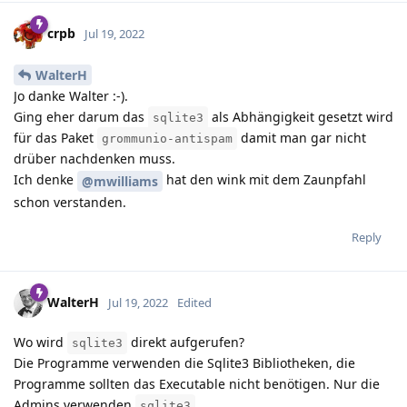
crpb
Jul 19, 2022
WalterH
Jo danke Walter :-).
Ging eher darum das
als Abhängigkeit gesetzt wird
sqlite3
für das Paket
damit man gar nicht
grommunio-antispam
drüber nachdenken muss.
Ich denke
hat den wink mit dem Zaunpfahl
@mwilliams
schon verstanden.
Reply
WalterH
Jul 19, 2022
Edited
Wo wird
direkt aufgerufen?
sqlite3
Die Programme verwenden die Sqlite3 Bibliotheken, die
Programme sollten das Executable nicht benötigen. Nur die
Admins verwenden
.
sqlite3