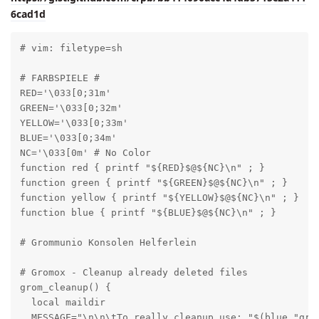
6cad1d
# vim: filetype=sh

# FARBSPIELE #

RED='\033[0;31m'

GREEN='\033[0;32m'

YELLOW='\033[0;33m'

BLUE='\033[0;34m'

NC='\033[0m' # No Color

function red { printf "${RED}$@${NC}\n" ; } 

function green { printf "${GREEN}$@${NC}\n" ; } 

function yellow { printf "${YELLOW}$@${NC}\n" ; } 

function blue { printf "${BLUE}$@${NC}\n" ; } 

# Grommunio Konsolen Helferlein

# Gromox - Cleanup already deleted files

grom_cleanup() {

  local maildir

  MESSAGE="\n\n\tTo really cleanup use: "$(blue "grom