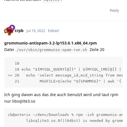
Reply
crpb
Jul 19, 2022
Edited
grommunio-antispam-3.2-lp153.6.1.x86_64.rpm
Datei
Zeile 20
/usr/sbin/grommunio-spam-run.sh
   18

   19 echo "${MYSQL_QUERY[@]}" | ${MYSQL_CMD[@]} | wh
>> 20   echo 'select message_id,mid_string from mess
   21         MSGFILE=$(echo "${SPAMMSG}" | awk '{ p
Ich ging davon aus das die auch benutzt wird und laut rpm
nur libsqlite3.so
cb@asterix ~/denv/Downloads % rpm -ivh grommunio-anti
        libsqlite3.so.0()(64bit) is needed by grommu