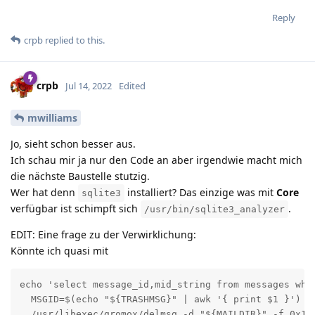
Reply
crpb
replied to this.
crpb
Jul 14, 2022
Edited
mwilliams
Jo, sieht schon besser aus.
Ich schau mir ja nur den Code an aber irgendwie macht mich
die nächste Baustelle stutzig.
Wer hat denn
installiert? Das einzige was mit
Core
sqlite3
verfügbar ist schimpft sich
.
/usr/bin/sqlite3_analyzer
EDIT: Eine frage zu der Verwirklichung:
Könnte ich quasi mit
echo 'select message_id,mid_string from messages whe
  MSGID=$(echo "${TRASHMSG}" | awk '{ print $1 }')

  /usr/libexec/gromox/delmsg -d "${MAILDIR}" -f 0x17 