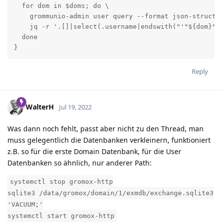
  for dom in $doms; do \

    grommunio-admin user query --format json-structur
    jq -r '.[]|select(.username|endswith("'"${dom}"'"
  done

}
Reply
WalterH
Jul 19, 2022
Was dann noch fehlt, passt aber nicht zu den Thread, man
muss gelegentlich die Datenbanken verkleinern, funktioniert
z.B. so für die erste Domain Datenbank, für die User
Datenbanken so ähnlich, nur anderer Path:
systemctl stop gromox-http
sqlite3 /data/gromox/domain/1/exmdb/exchange.sqlite3
'VACUUM;'
systemctl start gromox-http