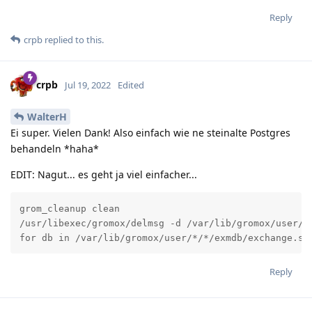
Reply
crpb
replied to this.
crpb
Jul 19, 2022
Edited
WalterH
Ei super. Vielen Dank! Also einfach wie ne steinalte Postgres
behandeln *haha*
EDIT: Nagut... es geht ja viel einfacher...
grom_cleanup clean 

/usr/libexec/gromox/delmsg -d /var/lib/gromox/user/*/
for db in /var/lib/gromox/user/*/*/exmdb/exchange.sq
Reply