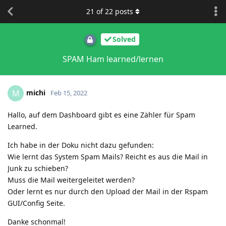
21
of
22
posts
Solved
SPAM Ham learned/lernen
michi
M
Feb 15, 2022
Hallo, auf dem Dashboard gibt es eine Zähler für Spam
Learned.
Ich habe in der Doku nicht dazu gefunden:
Wie lernt das System Spam Mails? Reicht es aus die Mail in
Junk zu schieben?
Muss die Mail weitergeleitet werden?
Oder lernt es nur durch den Upload der Mail in der Rspam
GUI/Config Seite.
Danke schonmal!