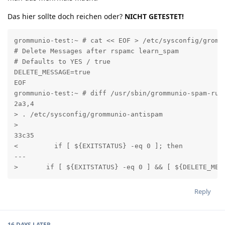
Das hier sollte doch reichen oder?
NICHT GETESTET!
grommunio-test:~ # cat << EOF > /etc/sysconfig/grommu
# Delete Messages after rspamc learn_spam

# Defaults to YES / true

DELETE_MESSAGE=true

EOF

grommunio-test:~ # diff /usr/sbin/grommunio-spam-run.
2a3,4

> . /etc/sysconfig/grommunio-antispam

>

33c35

<         if [ ${EXITSTATUS} -eq 0 ]; then

---

>       if [ ${EXITSTATUS} -eq 0 ] && [ ${DELETE_MES
Reply
16 DAYS
LATER