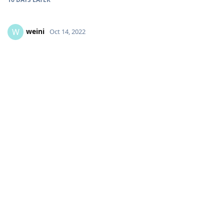
weini
W
Oct 14, 2022
Ich suche immer noch, wir sich rspamd verhält, wenn Spam
mehrfach gelernt wird. Wenn das kein Problem ist, dann
setze ich deinen Vorschlag bei mir mal testweise um, vielen
Dank!
Aktuell hänge ich aber noch daran:
https://community.grommunio.com/d/540-wann-ist-mid-
string-aus-der-message-tabelle-leer
Reply
Write a Reply...