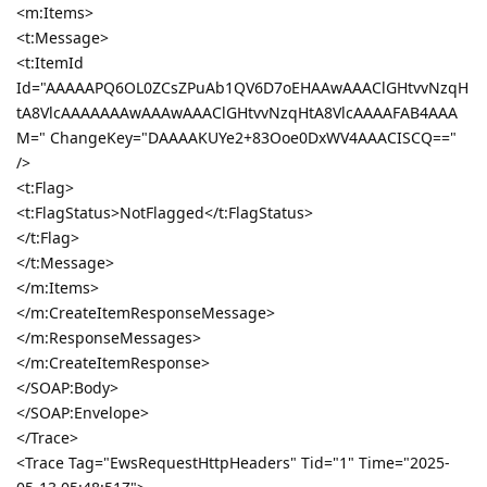
<m:Items>
<t:Message>
<t:ItemId
Id="AAAAAPQ6OL0ZCsZPuAb1QV6D7oEHAAwAAAClGHtvvNzqH
tA8VlcAAAAAAAwAAAwAAAClGHtvvNzqHtA8VlcAAAAFAB4AAA
M=" ChangeKey="DAAAAKUYe2+83Ooe0DxWV4AAACISCQ=="
/>
<t:Flag>
<t:FlagStatus>NotFlagged</t:FlagStatus>
</t:Flag>
</t:Message>
</m:Items>
</m:CreateItemResponseMessage>
</m:ResponseMessages>
</m:CreateItemResponse>
</SOAP:Body>
</SOAP:Envelope>
</Trace>
<Trace Tag="EwsRequestHttpHeaders" Tid="1" Time="2025-