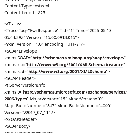
Content-Type: text/xml
Content-Length: 825
</Trace>
<Trace Tag="EwsResponse" Tid="1" Time="2025-05-13
05:44:39Z" Version="15.00.0913.015">
<?xml version="1.0" encoding="UTF-8"?>
<SOAP:Envelope
xmlns:SOAP="
http://schemas.xmlsoap.org/soap/envelope/
"
xmlns:xsi="
http://www.w3.org/2001/XMLSchema-instance
"
xmlns:xsd="
http://www.w3.org/2001/XMLSchema
">
<SOAP:Header>
<t:ServerVersionInfo
xmlns:t="
http://schemas.microsoft.com/exchange/services/
2006/types
" MajorVersion="15" MinorVersion="0"
MajorBuildNumber="847" MinorBuildNumber="4040"
Version="V2017_07_11" />
</SOAP:Header>
<SOAP:Body>
<m:CreateItemResponse