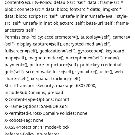
Content-Security-Policy: default-src 'self' data:; frame-src *
blob:; connect-src * data: blob:; font-src * data:; img-src *
data: blob:; script-src 'self' 'unsafe-inline' 'unsafe-eval'; style-
src 'self' 'unsafe-inline'; object-src 'self'; base-uri 'self'; frame-
ancestors 'self';
Permissions-Policy: accelerometer=(), autoplay=(self), camera=
(self), display-capture=(self), encrypted-media=(self),
fullscreen=(self), geolocation=(self), gyroscope=(), keyboard-
map=(self), magnetometer=(), microphone=(self), midi=(),
payment=(), picture-in-picture=(self), publickey-credentials-
get=(self), screen-wake-lock=(self), sync-xhr=(), usb=(), web-
share=(self), xr-spatial-tracking=(self)
Strict-Transport-Security: max-age=63072000;
includeSubDomains; preload
X-Content-Type-Options: nosniff
X-Frame-Options: SAMEORIGIN
X-Permitted-Cross-Domain-Policies: none
X-Robots-Tag: none
X-XSS-Protection: 1; mode=block
Referrer-Policy: no-referrer