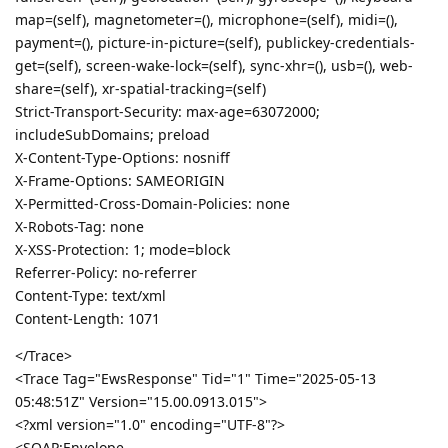
map=(self), magnetometer=(), microphone=(self), midi=(),
payment=(), picture-in-picture=(self), publickey-credentials-
get=(self), screen-wake-lock=(self), sync-xhr=(), usb=(), web-
share=(self), xr-spatial-tracking=(self)
Strict-Transport-Security: max-age=63072000;
includeSubDomains; preload
X-Content-Type-Options: nosniff
X-Frame-Options: SAMEORIGIN
X-Permitted-Cross-Domain-Policies: none
X-Robots-Tag: none
X-XSS-Protection: 1; mode=block
Referrer-Policy: no-referrer
Content-Type: text/xml
Content-Length: 1071
</Trace>
<Trace Tag="EwsResponse" Tid="1" Time="2025-05-13
05:48:51Z" Version="15.00.0913.015">
<?xml version="1.0" encoding="UTF-8"?>
<SOAP:Envelope