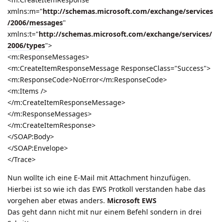
xmlns:m="
http://schemas.microsoft.com/exchange/services
/2006/messages
"
xmlns:t="
http://schemas.microsoft.com/exchange/services/
2006/types
">
<m:ResponseMessages>
<m:CreateItemResponseMessage ResponseClass="Success">
<m:ResponseCode>NoError</m:ResponseCode>
<m:Items />
</m:CreateItemResponseMessage>
</m:ResponseMessages>
</m:CreateItemResponse>
</SOAP:Body>
</SOAP:Envelope>
</Trace>
Nun wollte ich eine E-Mail mit Attachment hinzufügen.
Hierbei ist so wie ich das EWS Protkoll verstanden habe das
vorgehen aber etwas anders.
Microsoft EWS
Das geht dann nicht mit nur einem Befehl sondern in drei