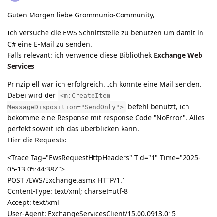
Guten Morgen liebe Grommunio-Community,
Ich versuche die EWS Schnittstelle zu benutzen um damit in
C# eine E-Mail zu senden.
Falls relevant: ich verwende diese Bibliothek
Exchange Web
Services
Prinzipiell war ich erfolgreich. Ich konnte eine Mail senden.
Dabei wird der
<m:CreateItem
befehl benutzt, ich
MessageDisposition="SendOnly">
bekomme eine Response mit response Code "NoError". Alles
perfekt soweit ich das überblicken kann.
Hier die Requests:
<Trace Tag="EwsRequestHttpHeaders" Tid="1" Time="2025-
05-13 05:44:38Z">
POST /EWS/Exchange.asmx HTTP/1.1
Content-Type: text/xml; charset=utf-8
Accept: text/xml
User-Agent: ExchangeServicesClient/15.00.0913.015