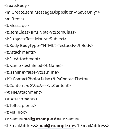
<soap:Body>
<m:CreateItem MessageDisposition="SaveOnly">
<m:Items>
<t:Message>
<t:ItemClass>IPM.Note</t:ItemClass>
<t:Subject>Test Mail</t:Subject>
<t:Body BodyType="HTML">Testbody</t:Body>
<t:Attachments>
<t:FileAttachment>
<t:Name>testfile.txt</t:Name>
<t:IsInline>false</t:IsInline>
<t:IsContactPhoto>false</t:IsContactPhoto>
<t:Content>dGVzdA==</t:Content>
</t:FileAttachment>
</t:Attachments>
<t:ToRecipients>
<t:Mailbox>
<t:Name>
mail@example.de
</t:Name>
<t:EmailAddress>
mail@example.de
</t:EmailAddress>