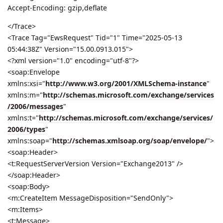
Accept-Encoding: gzip,deflate
</Trace>
<Trace Tag="EwsRequest" Tid="1" Time="2025-05-13
05:44:38Z" Version="15.00.0913.015">
<?xml version="1.0" encoding="utf-8"?>
<soap:Envelope
xmlns:xsi="
http://www.w3.org/2001/XMLSchema-instance
"
xmlns:m="
http://schemas.microsoft.com/exchange/services
/2006/messages
"
xmlns:t="
http://schemas.microsoft.com/exchange/services/
2006/types
"
xmlns:soap="
http://schemas.xmlsoap.org/soap/envelope/
">
<soap:Header>
<t:RequestServerVersion Version="Exchange2013" />
</soap:Header>
<soap:Body>
<m:CreateItem MessageDisposition="SendOnly">
<m:Items>
<t:Message>