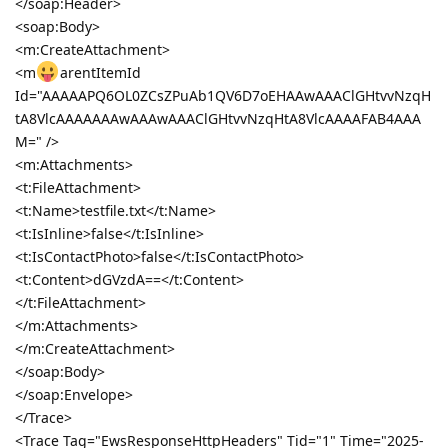
</soap:Header>
<soap:Body>
<m:CreateAttachment>
<m
arentItemId
Id="AAAAAPQ6OL0ZCsZPuAb1QV6D7oEHAAwAAAClGHtvvNzqH
tA8VlcAAAAAAAwAAAwAAAClGHtvvNzqHtA8VlcAAAAFAB4AAA
M=" />
<m:Attachments>
<t:FileAttachment>
<t:Name>testfile.txt</t:Name>
<t:IsInline>false</t:IsInline>
<t:IsContactPhoto>false</t:IsContactPhoto>
<t:Content>dGVzdA==</t:Content>
</t:FileAttachment>
</m:Attachments>
</m:CreateAttachment>
</soap:Body>
</soap:Envelope>
</Trace>
<Trace Tag="EwsResponseHttpHeaders" Tid="1" Time="2025-