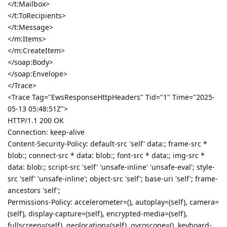
</t:Mailbox>
</t:ToRecipients>
</t:Message>
</m:Items>
</m:CreateItem>
</soap:Body>
</soap:Envelope>
</Trace>
<Trace Tag="EwsResponseHttpHeaders" Tid="1" Time="2025-
05-13 05:48:51Z">
HTTP/1.1 200 OK
Connection: keep-alive
Content-Security-Policy: default-src 'self' data:; frame-src *
blob:; connect-src * data: blob:; font-src * data:; img-src *
data: blob:; script-src 'self' 'unsafe-inline' 'unsafe-eval'; style-
src 'self' 'unsafe-inline'; object-src 'self'; base-uri 'self'; frame-
ancestors 'self';
Permissions-Policy: accelerometer=(), autoplay=(self), camera=
(self), display-capture=(self), encrypted-media=(self),
fullscreen=(self), geolocation=(self), gyroscope=(), keyboard-