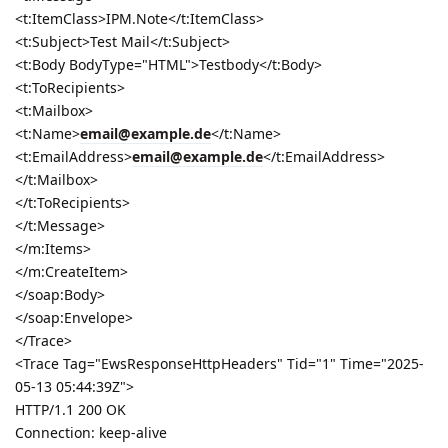
<t:ItemClass>IPM.Note</t:ItemClass>
<t:Subject>Test Mail</t:Subject>
<t:Body BodyType="HTML">Testbody</t:Body>
<t:ToRecipients>
<t:Mailbox>
<t:Name>
email@example.de
</t:Name>
<t:EmailAddress>
email@example.de
</t:EmailAddress>
</t:Mailbox>
</t:ToRecipients>
</t:Message>
</m:Items>
</m:CreateItem>
</soap:Body>
</soap:Envelope>
</Trace>
<Trace Tag="EwsResponseHttpHeaders" Tid="1" Time="2025-
05-13 05:44:39Z">
HTTP/1.1 200 OK
Connection: keep-alive