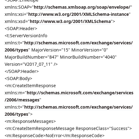
xmlns:SOAP="
http://schemas.xmlsoap.org/soap/envelope/
"
xmlns:xsi="
http://www.w3.org/2001/XMLSchema-instance
"
xmlns:xsd="
http://www.w3.org/2001/XMLSchema
">
<SOAP:Header>
<t:ServerVersionInfo
xmlns:t="
http://schemas.microsoft.com/exchange/services/
2006/types
" MajorVersion="15" MinorVersion="0"
MajorBuildNumber="847" MinorBuildNumber="4040"
Version="V2017_07_11" />
</SOAP:Header>
<SOAP:Body>
<m:CreateItemResponse
xmlns:m="
http://schemas.microsoft.com/exchange/services
/2006/messages
"
xmlns:t="
http://schemas.microsoft.com/exchange/services/
2006/types
">
<m:ResponseMessages>
<m:CreateItemResponseMessage ResponseClass="Success">
<m:ResponseCode>NoError</m:ResponseCode>