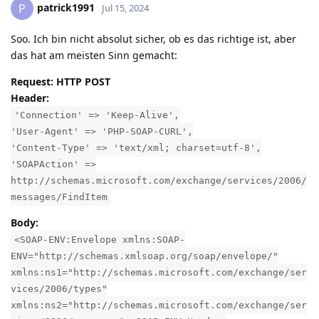
patrick1991
P
Jul 15, 2024
Soo. Ich bin nicht absolut sicher, ob es das richtige ist, aber
das hat am meisten Sinn gemacht:
Request: HTTP POST
Header:
'Connection' => 'Keep-Alive',
'User-Agent' => 'PHP-SOAP-CURL',
'Content-Type' => 'text/xml; charset=utf-8',
'SOAPAction' =>
http://schemas.microsoft.com/exchange/services/2006/
messages/FindItem
Body:
<SOAP-ENV:Envelope xmlns:SOAP-
ENV="http://schemas.xmlsoap.org/soap/envelope/"
xmlns:ns1="http://schemas.microsoft.com/exchange/ser
vices/2006/types"
xmlns:ns2="http://schemas.microsoft.com/exchange/ser