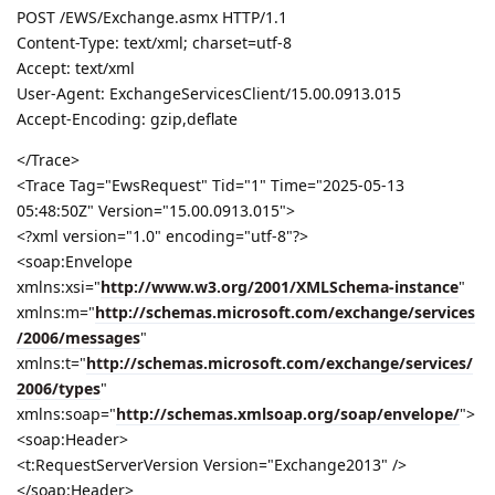
POST /EWS/Exchange.asmx HTTP/1.1
Content-Type: text/xml; charset=utf-8
Accept: text/xml
User-Agent: ExchangeServicesClient/15.00.0913.015
Accept-Encoding: gzip,deflate
</Trace>
<Trace Tag="EwsRequest" Tid="1" Time="2025-05-13
05:48:50Z" Version="15.00.0913.015">
<?xml version="1.0" encoding="utf-8"?>
<soap:Envelope
xmlns:xsi="
http://www.w3.org/2001/XMLSchema-instance
"
xmlns:m="
http://schemas.microsoft.com/exchange/services
/2006/messages
"
xmlns:t="
http://schemas.microsoft.com/exchange/services/
2006/types
"
xmlns:soap="
http://schemas.xmlsoap.org/soap/envelope/
">
<soap:Header>
<t:RequestServerVersion Version="Exchange2013" />
</soap:Header>