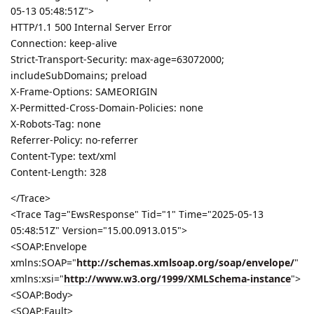
05-13 05:48:51Z">
HTTP/1.1 500 Internal Server Error
Connection: keep-alive
Strict-Transport-Security: max-age=63072000;
includeSubDomains; preload
X-Frame-Options: SAMEORIGIN
X-Permitted-Cross-Domain-Policies: none
X-Robots-Tag: none
Referrer-Policy: no-referrer
Content-Type: text/xml
Content-Length: 328
</Trace>
<Trace Tag="EwsResponse" Tid="1" Time="2025-05-13
05:48:51Z" Version="15.00.0913.015">
<SOAP:Envelope
xmlns:SOAP="
http://schemas.xmlsoap.org/soap/envelope/
"
xmlns:xsi="
http://www.w3.org/1999/XMLSchema-instance
">
<SOAP:Body>
<SOAP:Fault>