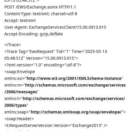
05-13 05:48:51Z">
POST /EWS/Exchange.asmx HTTP/1.1
Content-Type: text/xml; charset=utf-8
Accept: text/xml
User-Agent: ExchangeServicesClient/15.00.0913.015
Accept-Encoding: gzip,deflate
</Trace>
<Trace Tag="EwsRequest" Tid="1" Time="2025-05-13
05:48:51Z" Version="15.00.0913.015">
<?xml version="1.0" encoding="utf-8"?>
<soap:Envelope
xmlns:xsi="
http://www.w3.org/2001/XMLSchema-instance
"
xmlns:m="
http://schemas.microsoft.com/exchange/services
/2006/messages
"
xmlns:t="
http://schemas.microsoft.com/exchange/services/
2006/types
"
xmlns:soap="
http://schemas.xmlsoap.org/soap/envelope/
">
<soap:Header>
<t:RequestServerVersion Version="Exchange2013" />