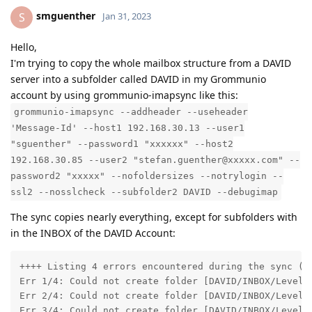
smguenther
S
Jan 31, 2023
Hello,
I'm trying to copy the whole mailbox structure from a DAVID
server into a subfolder called DAVID in my Grommunio
account by using grommunio-imapsync like this:
grommunio-imapsync --addheader --useheader
'Message-Id' --host1 192.168.30.13 --user1
"sguenther" --password1 "xxxxxx" --host2
192.168.30.85 --user2 "stefan.guenther@xxxxx.com" --
password2 "xxxxx" --nofoldersizes --notrylogin --
ssl2 --nosslcheck --subfolder2 DAVID --debugimap
The sync copies nearly everything, except for subfolders with
in the INBOX of the DAVID Account:
++++ Listing 4 errors encountered during the sync ( a
Err 1/4: Could not create folder [DAVID/INBOX/Level1
Err 2/4: Could not create folder [DAVID/INBOX/Level1
Err 3/4: Could not create folder [DAVID/INBOX/Level1