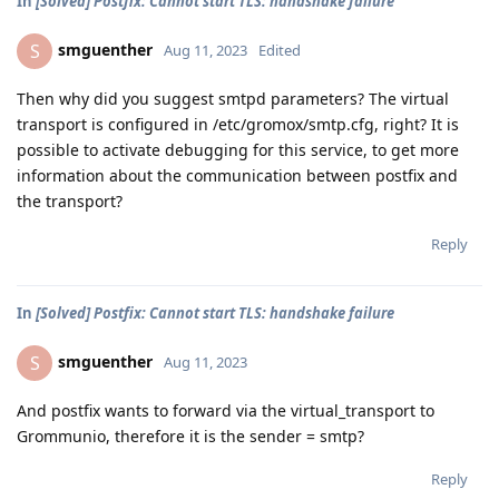
In
[Solved] Postfix: Cannot start TLS: handshake failure
smguenther
S
Aug 11, 2023
Edited
Then why did you suggest smtpd parameters? The virtual
transport is configured in /etc/gromox/smtp.cfg, right? It is
possible to activate debugging for this service, to get more
information about the communication between postfix and
the transport?
Reply
In
[Solved] Postfix: Cannot start TLS: handshake failure
smguenther
S
Aug 11, 2023
And postfix wants to forward via the virtual_transport to
Grommunio, therefore it is the sender = smtp?
Reply