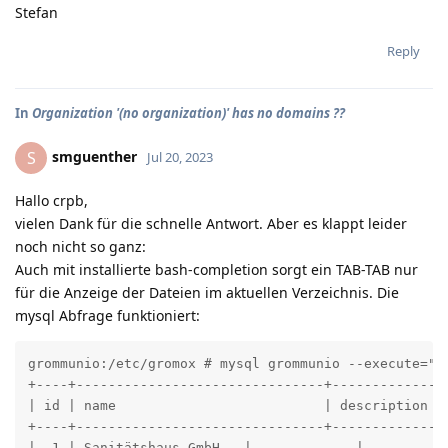
Stefan
Reply
In
Organization '(no organization)' has no domains ??
smguenther
S
Jul 20, 2023
Hallo crpb,
vielen Dank für die schnelle Antwort. Aber es klappt leider
noch nicht so ganz:
Auch mit installierte bash-completion sorgt ein TAB-TAB nur
für die Anzeige der Dateien im aktuellen Verzeichnis. Die
mysql Abfrage funktioniert:
grommunio:/etc/gromox # mysql grommunio --execute="SE
+----+-------------------------------+-------------+

| id | name                          | description |

+----+-------------------------------+-------------+

|  1 | Sanitätshaus GmbH   |             |
