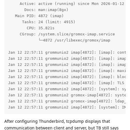
     Active: active (running) since Mon 2026-01-12 22
       Docs: man:imap(8gx)

   Main PID: 4872 (imap)

      Tasks: 24 (limit: 4915)

        CPU: 35.821s

     CGroup: /system.slice/gromox-imap.service

             └─4872 /usr/libexec/gromox/imap

Jan 12 22:57:11 grommunio2 imap[4872]: [imap]: contex
Jan 12 22:57:11 grommunio2 imap[4872]: [imap]: imap s
Jan 12 22:57:11 grommunio2 imap[4872]: [imap]: imap s
Jan 12 22:57:11 grommunio2 imap[4872]: [imap]: maximu
Jan 12 22:57:11 grommunio2 imap[4872]: [imap]: block 
Jan 12 22:57:11 grommunio2 imap[4872]: [imap]: TLS su
Jan 12 22:57:11 grommunio2 imap[4872]: [system]: syst
Jan 12 22:57:11 grommunio2 gromox-imap[4872]: system:
Jan 12 22:57:11 grommunio2 gromox-imap[4872]: ldap_a
Jan 12 22:57:11 grommunio2 imap[4872]: [system]: IMA
After configuring Thunderbird, tcpdump displays that
communication between client and server, but TB still says