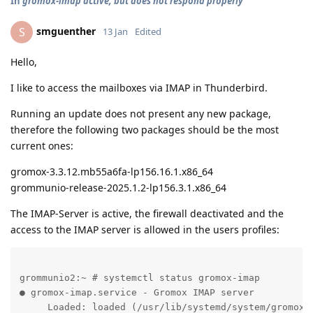
In
gromox-imap active, but does not respond properly
smguenther
S
13 Jan
Edited
Hello,
I like to access the mailboxes via IMAP in Thunderbird.
Running an update does not present any new package,
therefore the following two packages should be the most
current ones:
gromox-3.3.12.mb55a6fa-lp156.16.1.x86_64
grommunio-release-2025.1.2-lp156.3.1.x86_64
The IMAP-Server is active, the firewall deactivated and the
access to the IMAP server is allowed in the users profiles:
grommunio2:~ # systemctl status gromox-imap

● gromox-imap.service - Gromox IMAP server

     Loaded: loaded (/usr/lib/systemd/system/gromox-i