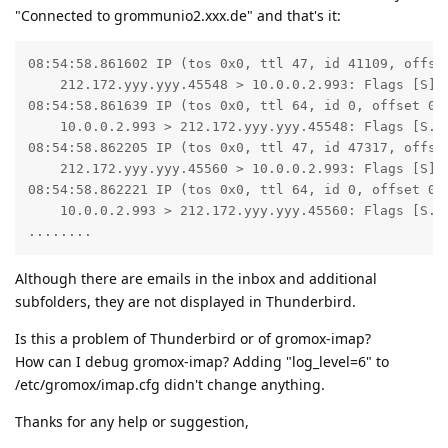
"Connected to grommunio2.xxx.de" and that's it:
08:54:58.861602 IP (tos 0x0, ttl 47, id 41109, offset
    212.172.yyy.yyy.45548 > 10.0.0.2.993: Flags [S],
08:54:58.861639 IP (tos 0x0, ttl 64, id 0, offset 0, 
    10.0.0.2.993 > 212.172.yyy.yyy.45548: Flags [S.]
08:54:58.862205 IP (tos 0x0, ttl 47, id 47317, offset
    212.172.yyy.yyy.45560 > 10.0.0.2.993: Flags [S],
08:54:58.862221 IP (tos 0x0, ttl 64, id 0, offset 0, 
    10.0.0.2.993 > 212.172.yyy.yyy.45560: Flags [S.]
........
Although there are emails in the inbox and additional
subfolders, they are not displayed in Thunderbird.
Is this a problem of Thunderbird or of gromox-imap?
How can I debug gromox-imap? Adding "log_level=6" to
/etc/gromox/imap.cfg didn't change anything.
Thanks for any help or suggestion,