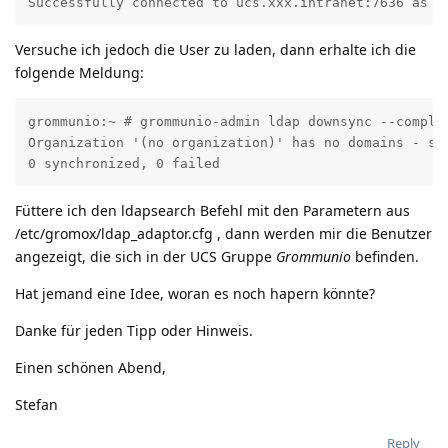
Successfully connected to ucs.xxx.intranet:7636 as u
Versuche ich jedoch die User zu laden, dann erhalte ich die
folgende Meldung:
grommunio:~ # grommunio-admin ldap downsync --complet
Organization '(no organization)' has no domains - ski
0 synchronized, 0 failed
Füttere ich den ldapsearch Befehl mit den Parametern aus
/etc/gromox/ldap_adaptor.cfg , dann werden mir die Benutzer
angezeigt, die sich in der UCS Gruppe
Grommunio
befinden.
Hat jemand eine Idee, woran es noch hapern könnte?
Danke für jeden Tipp oder Hinweis.
Einen schönen Abend,
Stefan
Reply