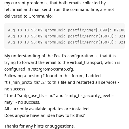
my current problem is, that both emails collected by
fetchmail and mail send from the command line, are not
delivered to Grommunio:
Aug 10 18:56:09 grommunio postfix/qmgr[1699]: D218C19
Aug 10 18:56:09 grommunio postfix/error[15078]: D218
Aug 10 18:56:09 grommunio postfix/error[15078]: D218
My understanding of the Postfix configuration is, that it is
trying to forward the email to the virtual_transport, which is
configured in /etc/gromox/smtp.cfg.
Following a posting I found in this forum, I added
"tls_min_proto=tls1.2" to this file and restarted all services -
no success.
I tried "smtp_use_tls = no" and "smtp_tls_security_level =
may" - no success.
All currently available updates are installed.
Does anyone have an idea how to fix this?
Thanks for any hints or suggestions,