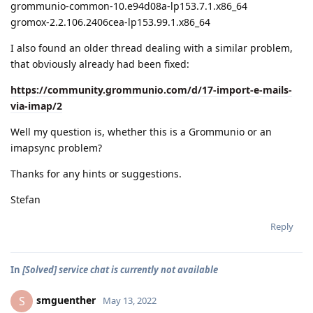
grommunio-common-10.e94d08a-lp153.7.1.x86_64
gromox-2.2.106.2406cea-lp153.99.1.x86_64
I also found an older thread dealing with a similar problem,
that obviously already had been fixed:
https://community.grommunio.com/d/17-import-e-mails-
via-imap/2
Well my question is, whether this is a Grommunio or an
imapsync problem?
Thanks for any hints or suggestions.
Stefan
Reply
In
[Solved] service chat is currently not available
smguenther
S
May 13, 2022