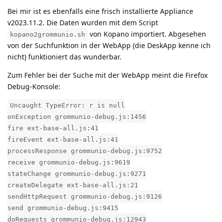
Bei mir ist es ebenfalls eine frisch installierte Appliance
v2023.11.2. Die Daten wurden mit dem Script
von Kopano importiert. Abgesehen
kopano2grommunio.sh
von der Suchfunktion in der WebApp (die DeskApp kenne ich
nicht) funktioniert das wunderbar.
Zum Fehler bei der Suche mit der WebApp meint die Firefox
Debug-Konsole:
Uncaught TypeError: r is null
onException grommunio-debug.js:1456
fire ext-base-all.js:41
fireEvent ext-base-all.js:41
processResponse grommunio-debug.js:9752
receive grommunio-debug.js:9619
stateChange grommunio-debug.js:9271
createDelegate ext-base-all.js:21
sendHttpRequest grommunio-debug.js:9126
send grommunio-debug.js:9415
doRequests grommunio-debug.js:12943