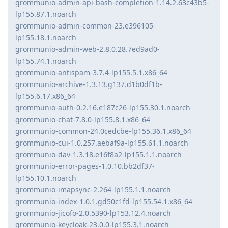
grommunio-admin-api-bash-completion-1.14.2.63c43b5-
lp155.87.1.noarch
grommunio-admin-common-23.e396105-
lp155.18.1.noarch
grommunio-admin-web-2.8.0.28.7ed9ad0-
lp155.74.1.noarch
grommunio-antispam-3.7.4-lp155.5.1.x86_64
grommunio-archive-1.3.13.g137.d1b0df1b-
lp155.6.17.x86_64
grommunio-auth-0.2.16.e187c26-lp155.30.1.noarch
grommunio-chat-7.8.0-lp155.8.1.x86_64
grommunio-common-24.0cedcbe-lp155.36.1.x86_64
grommunio-cui-1.0.257.aebaf9a-lp155.61.1.noarch
grommunio-dav-1.3.18.e16f8a2-lp155.1.1.noarch
grommunio-error-pages-1.0.10.bb2df37-
lp155.10.1.noarch
grommunio-imapsync-2.264-lp155.1.1.noarch
grommunio-index-1.0.1.gd50c1fd-lp155.54.1.x86_64
grommunio-jicofo-2.0.5390-lp153.12.4.noarch
grommunio-keycloak-23.0.0-lp155.3.1.noarch