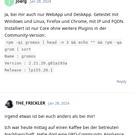
Joerg
J
Jan 28, 2024
Ja, bei mir auch nur WebApp und DeskApp. Getestet mit
Windows und Linux, Firefox und Chrome, mit IP und FQDN.
Installiert ist nur Core ohne weitere Plugins in der
Community-Version:
rpm -qi gromox | head -n 3 && echo "" && rpm -qa
grom | sort
Name : gromox
Version : 2.21.29.g81a193a
Release : lp155.20.1
Reply
THE_FRICKLER
Jan 28, 2024
irgend etwas ist bei euch anders als bei mir!
Ich war heute mittag auf einen Kaffee bei der betreuten
Nachbarschaft. Habe dort eine GRO-Community_Appliance