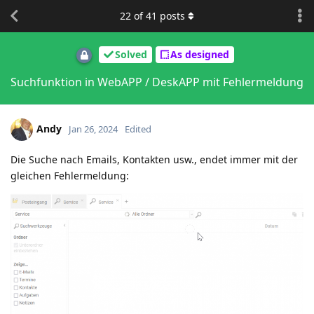
22
of
41
posts
Solved
As designed
Suchfunktion in WebAPP / DeskAPP mit Fehlermeldung
Andy
Jan 26, 2024
Edited
Die Suche nach Emails, Kontakten usw., endet immer mit der
gleichen Fehlermeldung: