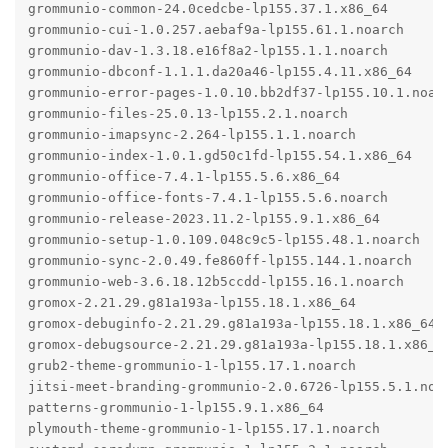
grommunio-common-24.0cedcbe-lp155.37.1.x86_64

grommunio-cui-1.0.257.aebaf9a-lp155.61.1.noarch

grommunio-dav-1.3.18.e16f8a2-lp155.1.1.noarch

grommunio-dbconf-1.1.1.da20a46-lp155.4.11.x86_64

grommunio-error-pages-1.0.10.bb2df37-lp155.10.1.noarc
grommunio-files-25.0.13-lp155.2.1.noarch

grommunio-imapsync-2.264-lp155.1.1.noarch

grommunio-index-1.0.1.gd50c1fd-lp155.54.1.x86_64

grommunio-office-7.4.1-lp155.5.6.x86_64

grommunio-office-fonts-7.4.1-lp155.5.6.noarch

grommunio-release-2023.11.2-lp155.9.1.x86_64

grommunio-setup-1.0.109.048c9c5-lp155.48.1.noarch

grommunio-sync-2.0.49.fe860ff-lp155.144.1.noarch

grommunio-web-3.6.18.12b5ccdd-lp155.16.1.noarch

gromox-2.21.29.g81a193a-lp155.18.1.x86_64

gromox-debuginfo-2.21.29.g81a193a-lp155.18.1.x86_64

gromox-debugsource-2.21.29.g81a193a-lp155.18.1.x86_64
grub2-theme-grommunio-1-lp155.17.1.noarch

jitsi-meet-branding-grommunio-2.0.6726-lp155.5.1.noar
patterns-grommunio-1-lp155.9.1.x86_64

plymouth-theme-grommunio-1-lp155.17.1.noarch
