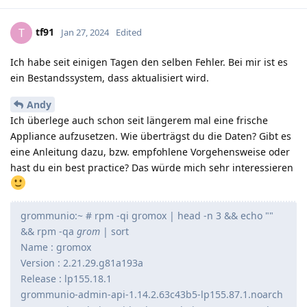
tf91
T
Jan 27, 2024
Edited
Ich habe seit einigen Tagen den selben Fehler. Bei mir ist es
ein Bestandssystem, dass aktualisiert wird.
Andy
Ich überlege auch schon seit längerem mal eine frische
Appliance aufzusetzen. Wie überträgst du die Daten? Gibt es
eine Anleitung dazu, bzw. empfohlene Vorgehensweise oder
hast du ein best practice? Das würde mich sehr interessieren
grommunio:~ # rpm -qi gromox | head -n 3 && echo ""
&& rpm -qa
grom
| sort
Name : gromox
Version : 2.21.29.g81a193a
Release : lp155.18.1
grommunio-admin-api-1.14.2.63c43b5-lp155.87.1.noarch