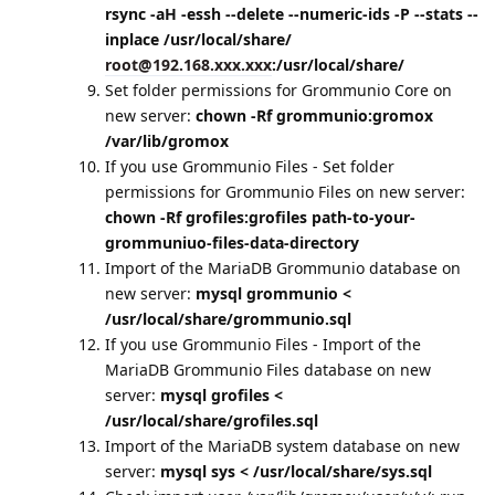
rsync -aH -essh --delete --numeric-ids -P --stats --
inplace /usr/local/share/
root@192.168.xxx.xxx
:/usr/local/share/
Set folder permissions for Grommunio Core on
new server:
chown -Rf grommunio:gromox
/var/lib/gromox
If you use Grommunio Files - Set folder
permissions for Grommunio Files on new server:
chown -Rf grofiles:grofiles path-to-your-
grommuniuo-files-data-directory
Import of the MariaDB Grommunio database on
new server:
mysql grommunio <
/usr/local/share/grommunio.sql
If you use Grommunio Files - Import of the
MariaDB Grommunio Files database on new
server:
mysql grofiles <
/usr/local/share/grofiles.sql
Import of the MariaDB system database on new
server:
mysql sys < /usr/local/share/sys.sql