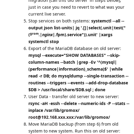
migration (call this ‘old server’ in steps below),
just in case you need to revert to what was your
current live server.
Stop services on both systems:
systemctl --all --
output json list-units| jq '.[]|select(.unit|test("
grom
(
.
|nginx|.
fpm).service")).unit' |xargs
systemctl stop
Export of the MariaDB database on old server:
mysql --execute="SHOW DATABASES" --skip-
column-names --batch |grep -Ev '^(mysql|
(performance|information)_schema)$' |while
read -r DB; do mysqldump --single-transaction --
routines --triggers --events --add-drop-database
$DB > /usr/local/share/$DB.sql ; done
User Data - transfer old server to new server:
rsync -aH -essh --delete --numeric-ids -P --stats --
inplace /var/lib/gromox/
root@192.168.xxx.xxx
:/var/lib/gromox/
Move MariaDB backup (from step 6) from old
system to new system. Run this on old server: