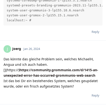
systemd-coredump-grommunio-1-lp155.3.1.noarch

systemd-presets-branding-grommunio-2023.11-lp155.1.1.
system-user-grommunio-3-lp155.10.6.noarch

system-user-gromox-2-lp155.15.1.noarch

localhost:~ #
Reply
Joerg
J
Jan 26, 2024
Das könnte das gleiche Problem sein, welches MichaelH,
Angua und ich auch haben.
[](https://)
https://community.grommunio.com/d/1415-an-
unexpected-error-has-occurred-grommunio-web-search
Ist das bei Dir ein bestehendes System, welches geupdatet
wurde, oder ein frisch aufgesetztes System?
Reply