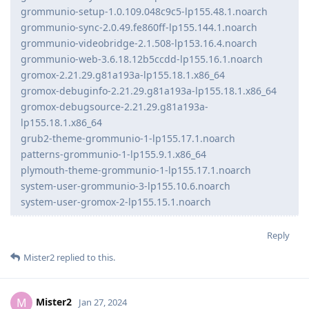
grommunio-setup-1.0.109.048c9c5-lp155.48.1.noarch
grommunio-sync-2.0.49.fe860ff-lp155.144.1.noarch
grommunio-videobridge-2.1.508-lp153.16.4.noarch
grommunio-web-3.6.18.12b5ccdd-lp155.16.1.noarch
gromox-2.21.29.g81a193a-lp155.18.1.x86_64
gromox-debuginfo-2.21.29.g81a193a-lp155.18.1.x86_64
gromox-debugsource-2.21.29.g81a193a-
lp155.18.1.x86_64
grub2-theme-grommunio-1-lp155.17.1.noarch
patterns-grommunio-1-lp155.9.1.x86_64
plymouth-theme-grommunio-1-lp155.17.1.noarch
system-user-grommunio-3-lp155.10.6.noarch
system-user-gromox-2-lp155.15.1.noarch
Reply
Mister2
replied to this.
Mister2
M
Jan 27, 2024