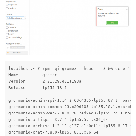
localhost:~ # rpm -qi gromox | head -n 3 && echo "" &
Name        : gromox

Version     : 2.21.29.g81a193a

Release     : lp155.18.1

grommunio-admin-api-1.14.2.63c43b5-lp155.87.1.noarch

grommunio-admin-common-23.e396105-lp155.18.1.noarch

grommunio-admin-web-2.8.0.28.7ed9ad0-lp155.74.1.noarc
grommunio-antispam-3.7.4-lp155.5.1.x86_64

grommunio-archive-1.3.13.g137.d1b0df1b-lp155.6.17.x86
grommunio-chat-7.8.0-lp155.8.1.x86_64
