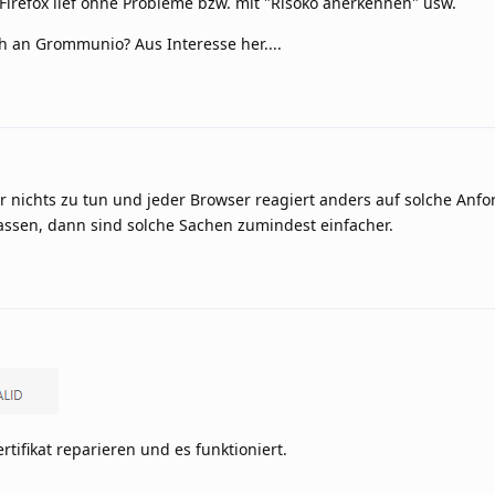
it Firefox lief ohne Probleme bzw. mit "Risoko anerkennen" usw.
h an Grommunio? Aus Interesse her....
 nichts zu tun und jeder Browser reagiert anders auf solche Anf
passen, dann sind solche Sachen zumindest einfacher.
Zertifikat reparieren und es funktioniert.