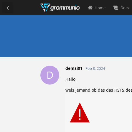
Home
Docs
demsi01
Feb 8, 2024
D
Hallo,
weis jemand ob das das HSTS dea