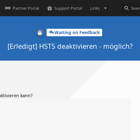
Partner Portal
Support Portal
Links
Waiting on Feedback
[Erledigt] HSTS deaktivieren - möglich?
ktivieren kann?