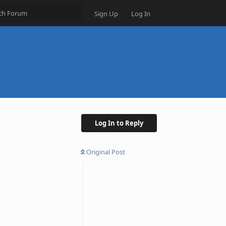
Sign Up
Log In
Log In to Reply
Original Post