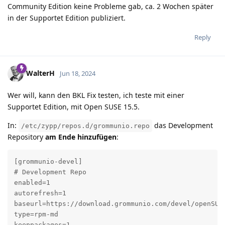
Community Edition keine Probleme gab, ca. 2 Wochen später
in der Supportet Edition publiziert.
Reply
WalterH
Jun 18, 2024
Wer will, kann den BKL Fix testen, ich teste mit einer
Supportet Edition, mit Open SUSE 15.5.
In:
das Development
/etc/zypp/repos.d/grommunio.repo
Repository
am Ende hinzufügen
:
[grommunio-devel]

# Development Repo

enabled=1

autorefresh=1

baseurl=https://download.grommunio.com/devel/openSUSE
type=rpm-md

keeppackages=1