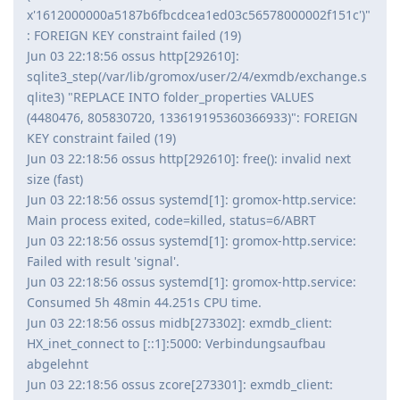
x'1612000000a5187b6fbcdcea1ed03c56578000002f151c')"
: FOREIGN KEY constraint failed (19)
Jun 03 22:18:56 ossus http[292610]:
sqlite3_step(/var/lib/gromox/user/2/4/exmdb/exchange.s
qlite3) "REPLACE INTO folder_properties VALUES
(4480476, 805830720, 133619195360366933)": FOREIGN
KEY constraint failed (19)
Jun 03 22:18:56 ossus http[292610]: free(): invalid next
size (fast)
Jun 03 22:18:56 ossus systemd[1]: gromox-http.service:
Main process exited, code=killed, status=6/ABRT
Jun 03 22:18:56 ossus systemd[1]: gromox-http.service:
Failed with result 'signal'.
Jun 03 22:18:56 ossus systemd[1]: gromox-http.service:
Consumed 5h 48min 44.251s CPU time.
Jun 03 22:18:56 ossus midb[273302]: exmdb_client:
HX_inet_connect to [::1]:5000: Verbindungsaufbau
abgelehnt
Jun 03 22:18:56 ossus zcore[273301]: exmdb_client: