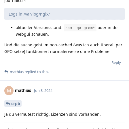
journalctl -f
Logs in /var/log/ngix/
aktueller Versionsstand:
oder in der
rpm -qa grom*
webgui schauen.
Und die suche geht im non-cached (was ich auch überall per
GPO setze) funktioniert normalerweise ohne Probleme.
Reply
mathias
replied to this.
mathias
M
Jun 3, 2024
crpb
Ja du vermutest richtig, Lizenzen sind vorhanden.