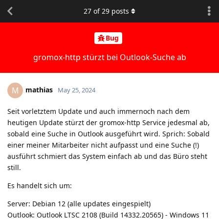
27
of
29
posts
Bug
gromox-http stürzt bei Outlook-Suche ab
mathias
M
May 25, 2024
Seit vorletztem Update und auch immernoch nach dem
heutigen Update stürzt der gromox-http Service jedesmal ab,
sobald eine Suche in Outlook ausgeführt wird. Sprich: Sobald
einer meiner Mitarbeiter nicht aufpasst und eine Suche (!)
ausführt schmiert das System einfach ab und das Büro steht
still.
Es handelt sich um:
Server: Debian 12 (alle updates eingespielt)
Outlook: Outlook LTSC 2108 (Build 14332.20565) - Windows 11