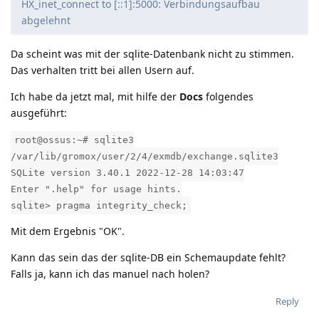
HX_inet_connect to [::1]:5000: Verbindungsaufbau
abgelehnt
Da scheint was mit der sqlite-Datenbank nicht zu stimmen.
Das verhalten tritt bei allen Usern auf.
Ich habe da jetzt mal, mit hilfe der
Docs
folgendes
ausgeführt:
root@ossus:~# sqlite3
/var/lib/gromox/user/2/4/exmdb/exchange.sqlite3
SQLite version 3.40.1 2022-12-28 14:03:47
Enter ".help" for usage hints.
sqlite> pragma integrity_check;
Mit dem Ergebnis "OK".
Kann das sein das der sqlite-DB ein Schemaupdate fehlt?
Falls ja, kann ich das manuel nach holen?
Reply