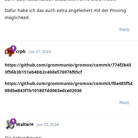
Dafür habe ich das auch extra angeleihert mit der Pinning
möglichkeit.
Reply
crpb
Jun 21, 2024
https://github.com/grommunio/gromox/commit/774f2b45
3f56b3b151eb4bb2c40de576976f05cf
https://github.com/grommunio/gromox/commit/f0a485f54
98dbe843f1b101807dd063edce02036
Reply
WalterH
Jun 22, 2024
Die Ankündigung: