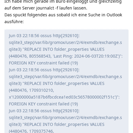
Ich habe mich gerade im Büro eingeloggt und gleichzeitig
auf dem Server journalct -f laufen lassen.
Das spuckt folgendes aus sobald ich eine Suche in Outlook
ausführe:
Jun 03 22:18:56 ossus http[292610]:
sqlite3_step(/var/lib/gromox/user/2/4/exmdb/exchange.s
qlite3) "REPLACE INTO folder_properties VALUES
(4480476, 805568543, 'Last Ping: 2024-06-03T20:19:00Z')":
FOREIGN KEY constraint failed (19)
Jun 03 22:18:56 ossus http[292610]:
sqlite3_step(/var/lib/gromox/user/2/4/exmdb/exchange.s
qlite3) "REPLACE INTO folder_properties VALUES
(4480476, 1709310210,
x'12000000a5187b6fbcdcea1ed03c56578000002f151c')":
FOREIGN KEY constraint failed (19)
Jun 03 22:18:56 ossus http[292610]:
sqlite3_step(/var/lib/gromox/user/2/4/exmdb/exchange.s
qlite3) "REPLACE INTO folder_properties VALUES
(4480476, 1709375746,