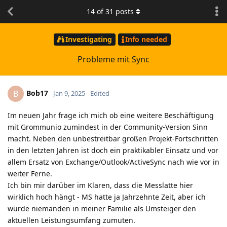
14
of
31
posts
Investigating
Info needed
Probleme mit Sync
Bob17
B
Jan 9, 2025
Edited
Im neuen Jahr frage ich mich ob eine weitere Beschäftigung
mit Grommunio zumindest in der Community-Version Sinn
macht. Neben den unbestreitbar großen Projekt-Fortschritten
in den letzten Jahren ist doch ein praktikabler Einsatz und vor
allem Ersatz von Exchange/Outlook/ActiveSync nach wie vor in
weiter Ferne.
Ich bin mir darüber im Klaren, dass die Messlatte hier
wirklich hoch hängt - MS hatte ja Jahrzehnte Zeit, aber ich
würde niemanden in meiner Familie als Umsteiger den
aktuellen Leistungsumfang zumuten.