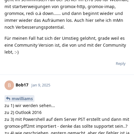
mit startverweigungen von gromox-http, gromox-imap,
grommox, redi o.ä down...... und dann beginnt wieder und
immer wieder das Aufräumen los. Auch hier sehe ich mMn
noch Verbesserungspotential.
Für meinen Fall hat sich der Umstieg gelohnt, grade weil es
eine Community Version ist, die von und mit der Community
lebt, :-)
Reply
Bob17
B
Jan 9, 2025
mwilliams
zu 1) wir werden sehen...
zu 2) Outlook 2016
zu 3) mit Powershell auf dem Server PST erstellt und dann mit
gromox-pff2mt importiert - denke das sollte supportet sein..?
zu 4) wie geschrieben, gestern gemacht, aber der Fehler ist ja