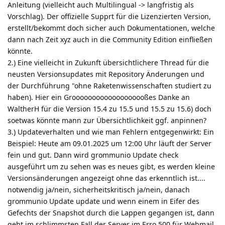
Anleitung (vielleicht auch Multilingual -> langfristig als
Vorschlag). Der offizielle Supprt für die Lizenzierten Version,
erstellt/bekommt doch sicher auch Dokumentationen, welche
dann nach Zeit xyz auch in die Community Edition einfließen
könnte.
2.) Eine vielleicht in Zukunft übersichtlichere Thread für die
neusten Versionsupdates mit Repository Änderungen und
der Durchführung "ohne Raketenwissenschaften studiert zu
haben). Hier ein Grooooooooooooooooooßes Danke an
WaltherH für die Version 15.4 zu 15.5 und 15.5 zu 15.6) doch
soetwas könnte mann zur Übersichtlichkeit ggf. anpinnen?
3.) Updateverhalten und wie man Fehlern entgegenwirkt: Ein
Beispiel: Heute am 09.01.2025 um 12:00 Uhr läuft der Server
fein und gut. Dann wird grommunio Update check
ausgeführt um zu sehen was es neues gibt, es werden kleine
Versionsänderungen angezeigt ohne das erkenntlich ist....
notwendig ja/nein, sicherheitskritisch ja/nein, danach
grommunio Update update und wenn einem in Eifer des
Gefechts der Snapshot durch die Lappen gegangen ist, dann
geht im schlimmsten Fall der Server im Erro 500 für Webmail,