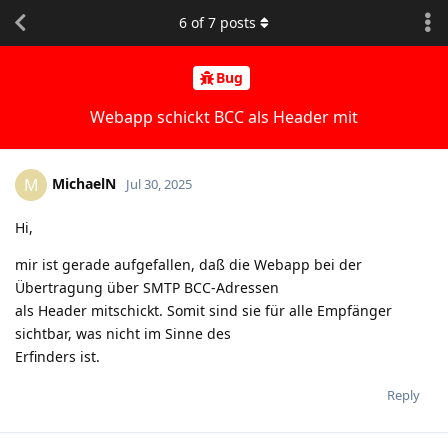
6
of
7
posts
Bug
Webapp schickt BCC als Header mit
MichaelN
M
Jul 30, 2025
Hi,
mir ist gerade aufgefallen, daß die Webapp bei der
Übertragung über SMTP BCC-Adressen
als Header mitschickt. Somit sind sie für alle Empfänger
sichtbar, was nicht im Sinne des
Erfinders ist.
Reply