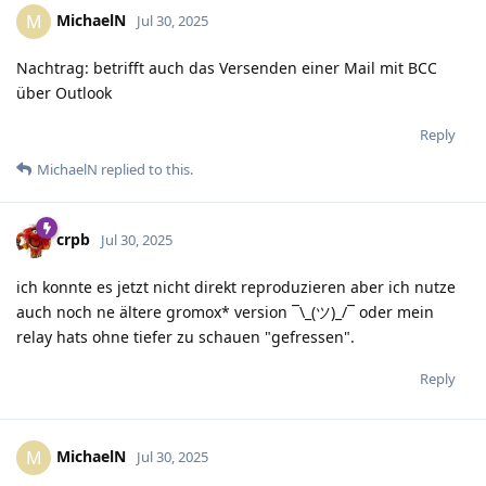
MichaelN
M
Jul 30, 2025
Nachtrag: betrifft auch das Versenden einer Mail mit BCC
über Outlook
Reply
MichaelN
replied to this.
crpb
Jul 30, 2025
ich konnte es jetzt nicht direkt reproduzieren aber ich nutze
auch noch ne ältere gromox* version ¯\_(ツ)_/¯ oder mein
relay hats ohne tiefer zu schauen "gefressen".
Reply
MichaelN
M
Jul 30, 2025