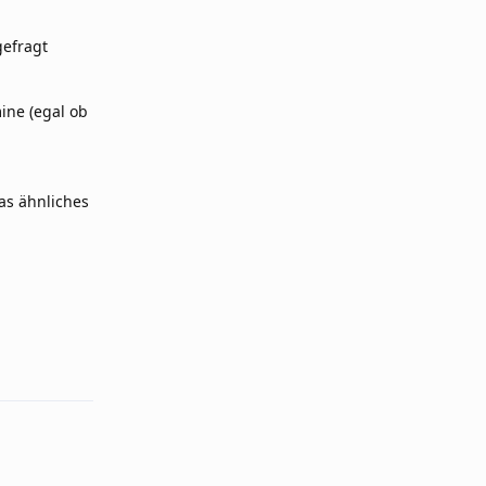
gefragt
ine (egal ob
was ähnliches
Reply