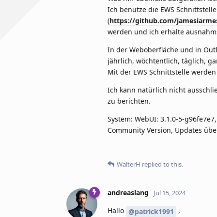
Ich benutze die EWS Schnittstell
(
https://github.com/jamesiarm
werden und ich erhalte ausnahmsl
In der Weboberfläche und in Out
jährlich, wöchtentlich, täglich, 
Mit der EWS Schnittstelle werden 
Ich kann natürlich nicht ausschli
zu berichten.
System: WebUI: 3.1.0-5-g96fe7e7, 
Community Version, Updates über
WalterH
replied to this.
andreaslang
Jul 15, 2024
Hallo
,
@patrick1991