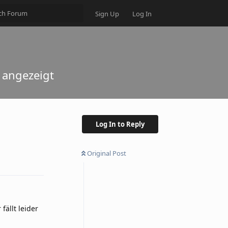
Sign Up
Log In
 angezeigt
Log In to Reply
Original Post
Reply
fällt leider