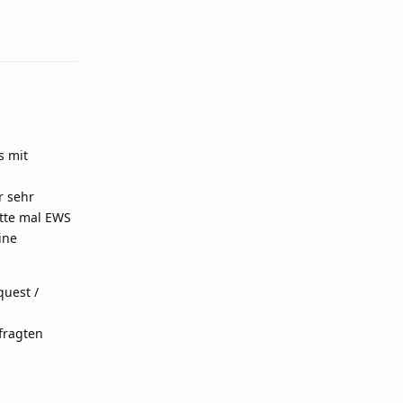
Reply
s mit
r sehr
atte mal EWS
ine
quest /
fragten
Reply