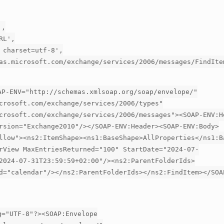
',
RL',
 charset=utf-8',
as.microsoft.com/exchange/services/2006/messages/FindIte
AP-ENV="http://schemas.xmlsoap.org/soap/envelope/"
crosoft.com/exchange/services/2006/types"
crosoft.com/exchange/services/2006/messages"><SOAP-ENV:H
rsion="Exchange2010"/></SOAP-ENV:Header><SOAP-ENV:Body>
llow"><ns2:ItemShape><ns1:BaseShape>AllProperties</ns1:B
rView MaxEntriesReturned="100" StartDate="2024-07-
2024-07-31T23:59:59+02:00"/><ns2:ParentFolderIds>
d="calendar"/></ns2:ParentFolderIds></ns2:FindItem></SOA
g="UTF-8"?><SOAP:Envelope