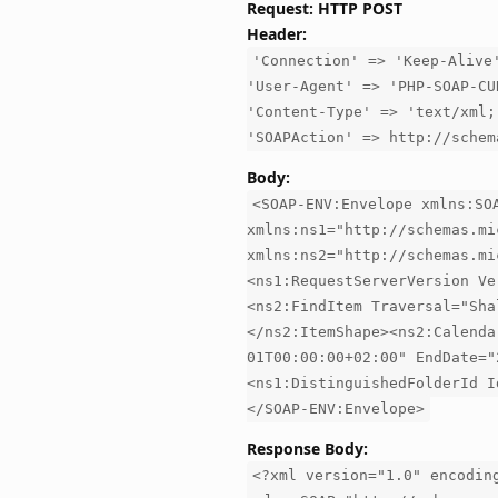
Request: HTTP POST
Header:
'Connection' => 'Keep-Alive
'User-Agent' => 'PHP-SOAP-CU
'Content-Type' => 'text/xml;
'SOAPAction' => http://schem
Body:
<SOAP-ENV:Envelope xmlns:SO
xmlns:ns1="http://schemas.mi
xmlns:ns2="http://schemas.mi
<ns1:RequestServerVersion Ve
<ns2:FindItem Traversal="Sha
</ns2:ItemShape><ns2:Calenda
01T00:00:00+02:00" EndDate="
<ns1:DistinguishedFolderId I
</SOAP-ENV:Envelope>
Response Body:
<?xml version="1.0" encodin