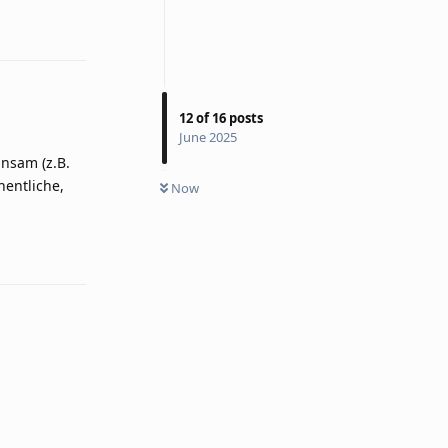
Reply
12
of
16
posts
June 2025
nsam (z.B.
hentliche,
Now
Reply