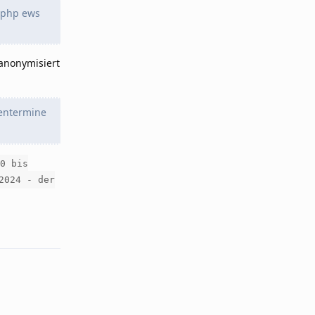
 php ews
anonymisiert
ientermine
0 bis
2024 - der
Reply