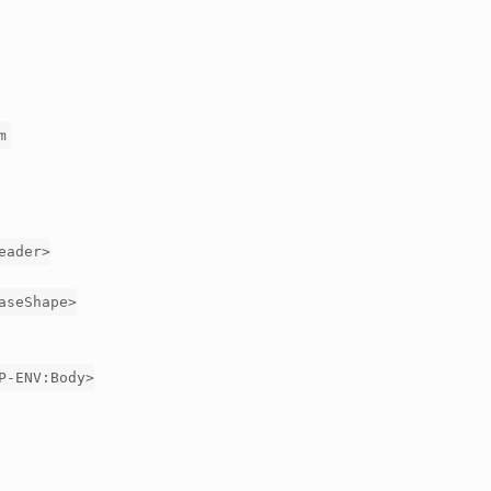
m
eader>
aseShape>
P-ENV:Body>