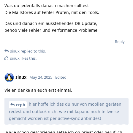
Was du jedenfalls danach machen solltest
Die Mailstores auf Fehler Prüfen, mit den Tools.
Das und danach ein ausstehendes DB Update,
behob viele Fehler und Performance Probleme.
Reply
sinux
replied to this.
sinux
likes this
.
sinux
May 24, 2025
Edited
Vielen danke an euch erst einmal.
hier hoffe ich das du nur von mobilen geräten
crpb
redest und outlook nicht wie mit kopano noch teilweise
gemacht worden ist per active-sync anbindest
Ja wie schon geschrieben setze ich ob privat oder beruflich