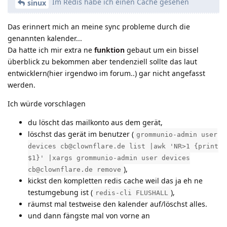
Im Redis habe ich einen Cache gesehen
sinux
Das erinnert mich an meine sync probleme durch die
genannten kalender...
Da hatte ich mir extra ne
funktion
gebaut um ein bissel
überblick zu bekommen aber tendenziell sollte das laut
entwicklern(hier irgendwo im forum..) gar nicht angefasst
werden.
Ich würde vorschlagen
du löscht das mailkonto aus dem gerät,
löschst das gerät im benutzer (
grommunio-admin user
devices cb@clownflare.de list |awk 'NR>1 {print
$1}' |xargs grommunio-admin user devices
),
cb@clownflare.de remove
kickst den kompletten redis cache weil das ja eh ne
testumgebung ist (
),
redis-cli FLUSHALL
räumst mal testweise den kalender auf/löschst alles.
und dann fängste mal von vorne an