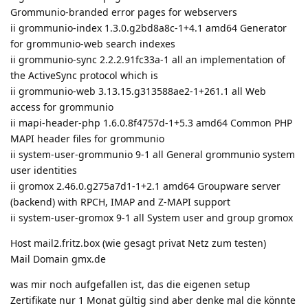
Grommunio-branded error pages for webservers
ii grommunio-index 1.3.0.g2bd8a8c-1+4.1 amd64 Generator
for grommunio-web search indexes
ii grommunio-sync 2.2.2.91fc33a-1 all an implementation of
the ActiveSync protocol which is
ii grommunio-web 3.13.15.g313588ae2-1+261.1 all Web
access for grommunio
ii mapi-header-php 1.6.0.8f4757d-1+5.3 amd64 Common PHP
MAPI header files for grommunio
ii system-user-grommunio 9-1 all General grommunio system
user identities
ii gromox 2.46.0.g275a7d1-1+2.1 amd64 Groupware server
(backend) with RPCH, IMAP and Z-MAPI support
ii system-user-gromox 9-1 all System user and group gromox
Host mail2.fritz.box (wie gesagt privat Netz zum testen)
Mail Domain gmx.de
was mir noch aufgefallen ist, das die eigenen setup
Zertifikate nur 1 Monat gültig sind aber denke mal die könnte