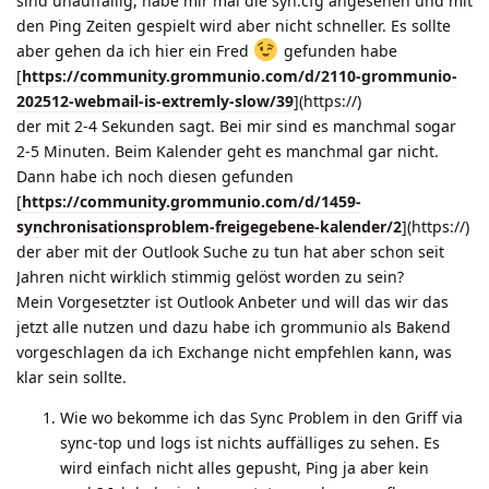
sind unauffällig, habe mir mal die syn.cfg angesehen und mit
den Ping Zeiten gespielt wird aber nicht schneller. Es sollte
aber gehen da ich hier ein Fred
gefunden habe
[
https://community.grommunio.com/d/2110-grommunio-
202512-webmail-is-extremly-slow/39
](https://)
der mit 2-4 Sekunden sagt. Bei mir sind es manchmal sogar
2-5 Minuten. Beim Kalender geht es manchmal gar nicht.
Dann habe ich noch diesen gefunden
[
https://community.grommunio.com/d/1459-
synchronisationsproblem-freigegebene-kalender/2
](https://)
der aber mit der Outlook Suche zu tun hat aber schon seit
Jahren nicht wirklich stimmig gelöst worden zu sein?
Mein Vorgesetzter ist Outlook Anbeter und will das wir das
jetzt alle nutzen und dazu habe ich grommunio als Bakend
vorgeschlagen da ich Exchange nicht empfehlen kann, was
klar sein sollte.
Wie wo bekomme ich das Sync Problem in den Griff via
sync-top und logs ist nichts auffälliges zu sehen. Es
wird einfach nicht alles gepusht, Ping ja aber kein