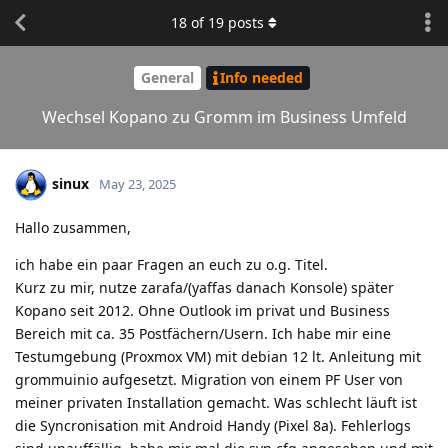
18
of
19
posts
General
Info needed
Wechsel Kopano zu Gromm im Business Umfeld
sinux
May 23, 2025
Hallo zusammen,
ich habe ein paar Fragen an euch zu o.g. Titel.
Kurz zu mir, nutze zarafa/(yaffas danach Konsole) später
Kopano seit 2012. Ohne Outlook im privat und Business
Bereich mit ca. 35 Postfächern/Usern. Ich habe mir eine
Testumgebung (Proxmox VM) mit debian 12 lt. Anleitung mit
grommuinio aufgesetzt. Migration von einem PF User von
meiner privaten Installation gemacht. Was schlecht läuft ist
die Syncronisation mit Android Handy (Pixel 8a). Fehlerlogs