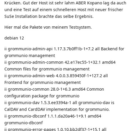
Krücken. Gut der Host ist sehr lahm ABER Kopano lag da auch
und eine Test auf einem schnelleren Host mit neuer frischer
SuSe Installation brachte das selbe Ergebnis.
Hier mal die Pakete von meinem Testsystem.
debian 12
ii grommunio-admin-api 1.17.3.7b0ff1b-1+7.2 all Backend for
grommunio management
ii grommunio-admin-common 42.e17ec55-1+32.1 amd64
Common files for grommunio management
ii grommunio-admin-web 4.0.0.3.859450f-1+127.2 all
Frontend for grommunio management
ii grommunio-common 28.0-1+6.3 amd64 Common
configuration package for grommunio
ii grommunio-dav 1.5.3.ee3394a-1 all grommunio-dav is
CalDAV and CardDAV implementation for grommunio.
ii grommunio-dbconf 1.1.1.da20a46-1+9.1 amd64
grommunio-dbconf
ii grommunio-error-pages 1.0.10.bb2df37-1+15.1 all