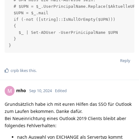
  # $UPN = $_.UserPrincipalName.Replace($AktuelleUPN,
  $UPN = $_.mail

  if (-not ([string]::IsNullOrEmpty($UPN)))

  {

    $_ | Set-ADUser -UserPrinicipalName $UPN

  }

}
Reply
crpb
likes this
.
mho
M
Sep 10, 2024
Edited
Grundsätzlich habe ich mit euren Hilfen das SSO für Outlook
zum Laufen bekommen. Danke dafür.
Bei Neueinrichtung eines Outlook 2019 Clients bleibt aber
folgendes Fehlverhalten:
nach Auswahl von EXCHANGE als Servertyp kommt