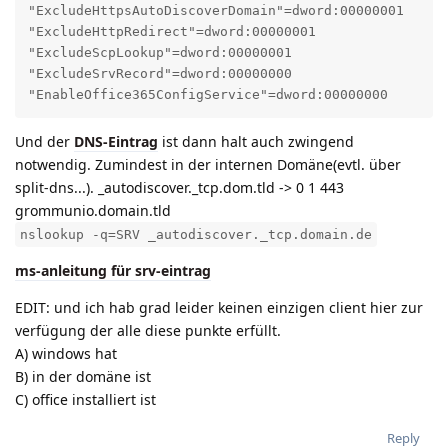
"ExcludeHttpsAutoDiscoverDomain"=dword:00000001

"ExcludeHttpRedirect"=dword:00000001

"ExcludeScpLookup"=dword:00000001

"ExcludeSrvRecord"=dword:00000000

"EnableOffice365ConfigService"=dword:00000000
Und der
DNS-Eintrag
ist dann halt auch zwingend
notwendig. Zumindest in der internen Domäne(evtl. über
split-dns...). _autodiscover._tcp.dom.tld -> 0 1 443
grommunio.domain.tld
nslookup -q=SRV _autodiscover._tcp.domain.de
ms-anleitung für srv-eintrag
EDIT: und ich hab grad leider keinen einzigen client hier zur
verfügung der alle diese punkte erfüllt.
A) windows hat
B) in der domäne ist
C) office installiert ist
Reply