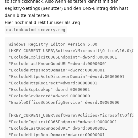
so schnickschnack. Also wenn es testen kannst mit den
Registry-Settings (Benutzer) und den DNS-Eintrag drin hast
dann bitte mal testen.
Hier nochmal direkt für user als .reg
outlookautodiscovery.reg
Windows Registry Editor Version 5.00

[HKEY_CURRENT_USER\Software\Microsoft\Office\16.0\Out
"ExcludeExplicitO365Endpoint"=dword:00000001

"ExcludeLastKnownGoodURL"=dword:00000001

"ExcludeHttpsRootDomain"=dword:00000001

"ExcludeHttpsAutoDiscoverDomain"=dword:00000001

"ExcludeHttpRedirect"=dword:00000001

"ExcludeScpLookup"=dword:00000001

"ExcludeSrvRecord"=dword:00000000

"EnableOffice365ConfigService"=dword:00000000

[HKEY_CURRENT_USER\Software\Policies\Microsoft\Office
"ExcludeExplicitO365Endpoint"=dword:00000001

"ExcludeLastKnownGoodURL"=dword:00000001

"ExcludeHttpsRootDomain"=dword:00000001
