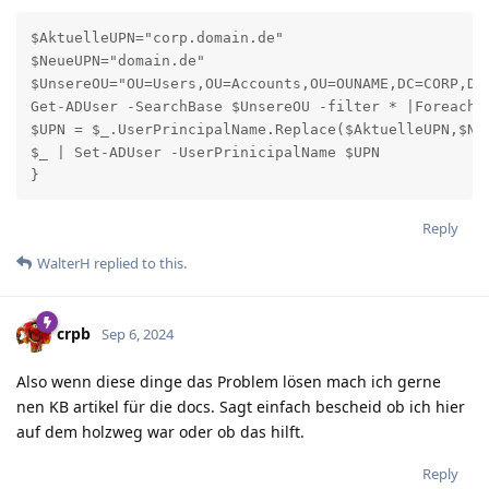
$AktuelleUPN="corp.domain.de"

$NeueUPN="domain.de"

$UnsereOU="OU=Users,OU=Accounts,OU=OUNAME,DC=CORP,DC=
Get-ADUser -SearchBase $UnsereOU -filter * |Foreach-O
$UPN = $_.UserPrincipalName.Replace($AktuelleUPN,$Neu
$_ | Set-ADUser -UserPrinicipalName $UPN

}
Reply
WalterH
replied to this.
crpb
Sep 6, 2024
Also wenn diese dinge das Problem lösen mach ich gerne
nen KB artikel für die docs. Sagt einfach bescheid ob ich hier
auf dem holzweg war oder ob das hilft.
Reply