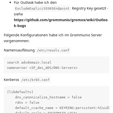
Für Outlook habe ich den
Registry Key gesetzt -
ExcludeExplicitO365Endpoint
siehe
https://github.com/grommunio/gromox/wiki/Outloo
k-bugs
Folgende Konfigurationen habe ich im Grommunio Server
vorgenommen:
Namensauflösung
/etc/resolv.conf
search adsdomain.local

nameserver <IP_des_ADS/DNS-Servers>
Kerberos
/etc/krb5.conf
[libdefaults]

    dns_canonicalize_hostname = false

    rdns = false

    default_ccache_name = KEYRING:persistent:%{uid}
