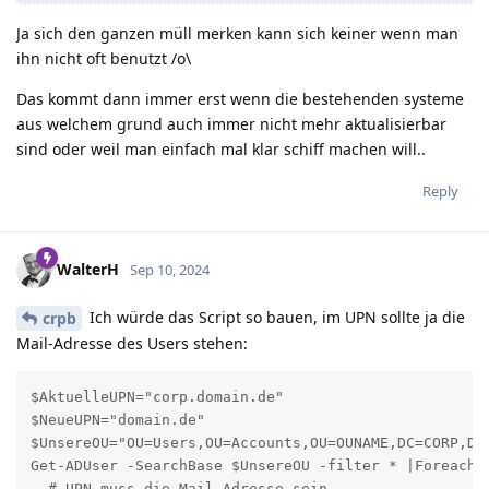
Ja sich den ganzen müll merken kann sich keiner wenn man
ihn nicht oft benutzt /o\
Das kommt dann immer erst wenn die bestehenden systeme
aus welchem grund auch immer nicht mehr aktualisierbar
sind oder weil man einfach mal klar schiff machen will..
Reply
WalterH
Sep 10, 2024
Ich würde das Script so bauen, im UPN sollte ja die
crpb
Mail-Adresse des Users stehen:
$AktuelleUPN="corp.domain.de"

$NeueUPN="domain.de"

$UnsereOU="OU=Users,OU=Accounts,OU=OUNAME,DC=CORP,DC=
Get-ADUser -SearchBase $UnsereOU -filter * |Foreach-O
  # UPN muss die Mail-Adresse sein.
