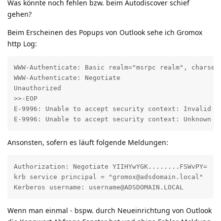
Was könnte noch fehlen bzw. beim Autodiscover schief
gehen?
Beim Erscheinen des Popups von Outlook sehe ich Gromox
http Log:
WWW-Authenticate: Basic realm="msrpc realm", charset=
WWW-Authenticate: Negotiate

Unauthorized

>>-EOP

E-9996: Unable to accept security context: Invalid to
E-9996: Unable to accept security context: Unknown e
Ansonsten, sofern es läuft folgende Meldungen:
Authorization: Negotiate YIIHYwYGK........FSWvPY=

krb service principal = "gromox@adsdomain.local"

Kerberos username: username@ADSDOMAIN.LOCAL
Wenn man einmal - bspw. durch Neueinrichtung von Outlook