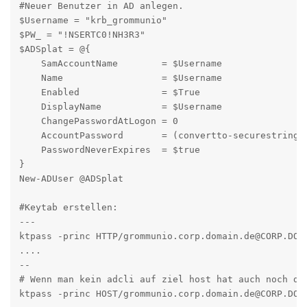
#Neuer Benutzer in AD anlegen.

$Username = "krb_grommunio"

$PW_ = "!NSERTC0!NH3R3"

$ADSplat = @{

    SamAccountName        = $Username

    Name                  = $Username

    Enabled               = $True

    DisplayName           = $Username

    ChangePasswordAtLogon = 0

    AccountPassword       = (convertto-securestring $
    PasswordNeverExpires  = $true

}

New-ADUser @ADSplat

#Keytab erstellen:

---

ktpass -princ HTTP/grommunio.corp.domain.de@CORP.DOM
....

--

# Wenn man kein adcli auf ziel host hat auch noch das
ktpass -princ HOST/grommunio.corp.domain.de@CORP.DOM