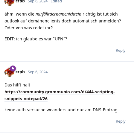
crpb
Sep 6, 2024
Edited
ähm. wenn die
mirfälltdernamenichtein
richtig ist tut sich
outlook auf domänenclients doch automatisch anmelden?
Oder von was redet ihr?
EDIT: ich glaube es war "UPN"?
Reply
crpb
Sep 6, 2024
Das hilft halt
https://community.grommunio.com/d/444-scripting-
snippets-notepad/26
keine auth-versuche woanders und nur am DNS-Eintrag....
Reply