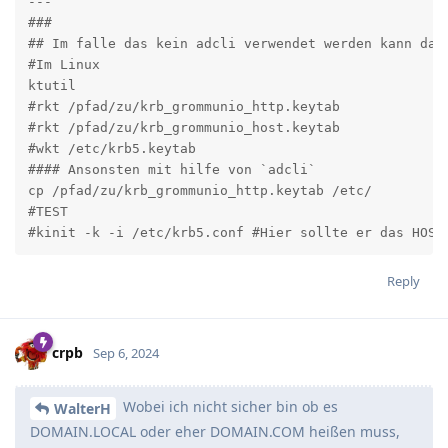
---

###

## Im falle das kein adcli verwendet werden kann dann
#Im Linux

ktutil

#rkt /pfad/zu/krb_grommunio_http.keytab

#rkt /pfad/zu/krb_grommunio_host.keytab

#wkt /etc/krb5.keytab

#### Ansonsten mit hilfe von `adcli`

cp /pfad/zu/krb_grommunio_http.keytab /etc/

#TEST

#kinit -k -i /etc/krb5.conf #Hier sollte er das HOST
Reply
crpb
Sep 6, 2024
Wobei ich nicht sicher bin ob es
WalterH
DOMAIN.LOCAL oder eher DOMAIN.COM heißen muss,