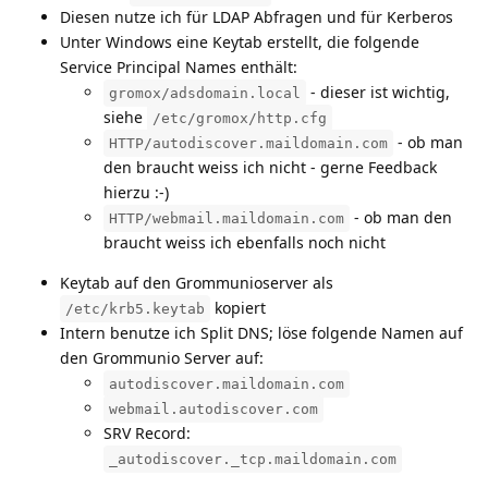
Diesen nutze ich für LDAP Abfragen und für Kerberos
Unter Windows eine Keytab erstellt, die folgende
Service Principal Names enthält:
- dieser ist wichtig,
gromox/adsdomain.local
siehe
/etc/gromox/http.cfg
- ob man
HTTP/autodiscover.maildomain.com
den braucht weiss ich nicht - gerne Feedback
hierzu :-)
- ob man den
HTTP/webmail.maildomain.com
braucht weiss ich ebenfalls noch nicht
Keytab auf den Grommunioserver als
kopiert
/etc/krb5.keytab
Intern benutze ich Split DNS; löse folgende Namen auf
den Grommunio Server auf:
autodiscover.maildomain.com
webmail.autodiscover.com
SRV Record:
_autodiscover._tcp.maildomain.com