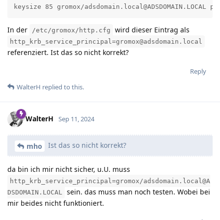
keysize 85 gromox/adsdomain.local@ADSDOMAIN.LOCAL pt
In der
wird dieser Eintrag als
/etc/gromox/http.cfg
http_krb_service_principal=gromox@adsdomain.local
referenziert. Ist das so nicht korrekt?
Reply
WalterH
replied to this.
WalterH
Sep 11, 2024
Ist das so nicht korrekt?
mho
da bin ich mir nicht sicher, u.U. muss
http_krb_service_principal=gromox/adsdomain.local@A
sein. das muss man noch testen. Wobei bei
DSDOMAIN.LOCAL
mir beides nicht funktioniert.