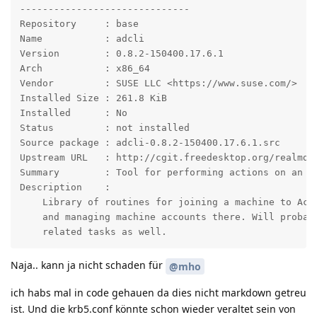
------------------------------

Repository     : base

Name           : adcli

Version        : 0.8.2-150400.17.6.1

Arch           : x86_64

Vendor         : SUSE LLC <https://www.suse.com/>

Installed Size : 261.8 KiB

Installed      : No

Status         : not installed

Source package : adcli-0.8.2-150400.17.6.1.src

Upstream URL   : http://cgit.freedesktop.org/realmd/a
Summary        : Tool for performing actions on an Ac
Description    :

    Library of routines for joining a machine to Acti
    and managing machine accounts there. Will probabl
    related tasks as well.
Naja.. kann ja nicht schaden für
@mho
ich habs mal in code gehauen da dies nicht markdown getreu
ist. Und die krb5.conf könnte schon wieder veraltet sein von