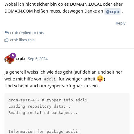
Wobei ich nicht sicher bin ob es DOMAIN.LOCAL oder eher
DOMAIN.COM heißen muss, deswegen Danke an
.
@crpb
Reply
crpb
replied to this.
crpb
likes this
.
crpb
Sep 6, 2024
Ja generell weiss ich wie des geht (auf debian und seit ner
weile mit hilfe von
für weniger arbeit
)
adcli
Und scheint auch im zypper verfügbar zu sein.
grom-test-4:~ # zypper info adcli

Loading repository data...

Reading installed packages...

Information for package adcli:
