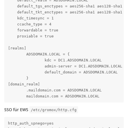
    default_realm = ADSDOMAIN.LOCAL

    default_tgs_enctypes = aes256-sha1 aes128-sha1

    default_tkt_enctypes = aes256-sha1 aes128-sha1

    kdc_timesync = 1

    ccache_type = 4

    forwardable = true

    proxiable = true

[realms]

        ADSDOMAIN.LOCAL = {

                kdc = DC1.ADSDOMAIN.LOCAL

                admin-server = DC1.ADSDOMAIN.LOCAL

                default_domain = ADSDOMAIN.LOCAL

        }

[domain_realm]

        .maildomain.com = ADSDOMAIN.LOCAL

        maildomain.com = ADSDOMAIN.LOCAL
SSO für EWS
/etc/gromox/http.cfg
http_auth_spnego=yes
