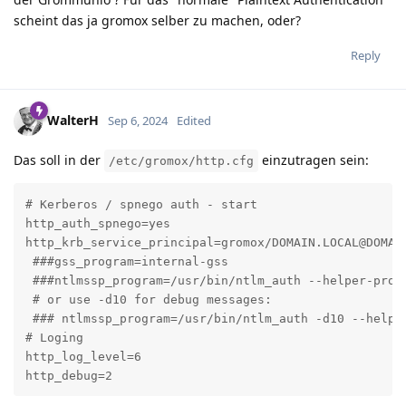
scheint das ja gromox selber zu machen, oder?
Reply
WalterH
Sep 6, 2024
Edited
Das soll in der
einzutragen sein:
/etc/gromox/http.cfg
# Kerberos / spnego auth - start

http_auth_spnego=yes

http_krb_service_principal=gromox/DOMAIN.LOCAL@DOMAIN
 ###gss_program=internal-gss

 ###ntlmssp_program=/usr/bin/ntlm_auth --helper-proto
 # or use -d10 for debug messages:

 ### ntlmssp_program=/usr/bin/ntlm_auth -d10 --helper
# Loging

http_log_level=6

http_debug=2