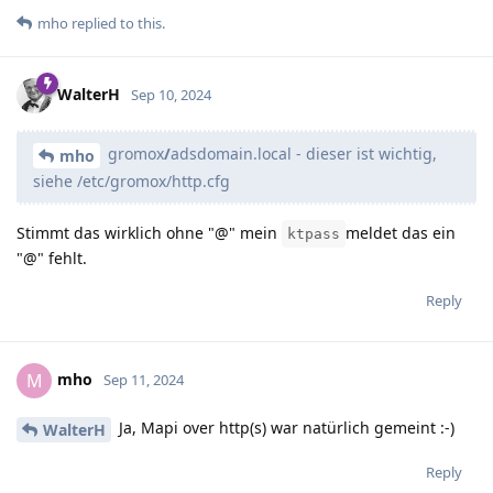
mho
replied to this.
WalterH
Sep 10, 2024
gromox
/
adsdomain.local - dieser ist wichtig,
mho
siehe /etc/gromox/http.cfg
Stimmt das wirklich ohne "@" mein
meldet das ein
ktpass
"@" fehlt.
Reply
mho
M
Sep 11, 2024
Ja, Mapi over http(s) war natürlich gemeint :-)
WalterH
Reply