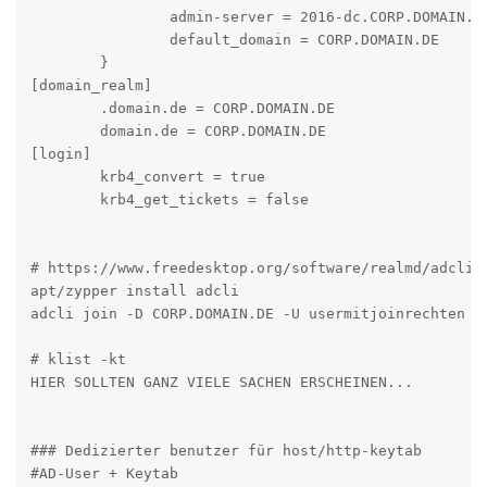
		admin-server = 2016-dc.CORP.DOMAIN.DE

		default_domain = CORP.DOMAIN.DE

	}

[domain_realm]

	.domain.de = CORP.DOMAIN.DE

	domain.de = CORP.DOMAIN.DE

[login]

	krb4_convert = true

	krb4_get_tickets = false

# https://www.freedesktop.org/software/realmd/adcli/a
apt/zypper install adcli

adcli join -D CORP.DOMAIN.DE -U usermitjoinrechten

# klist -kt

HIER SOLLTEN GANZ VIELE SACHEN ERSCHEINEN...

### Dedizierter benutzer für host/http-keytab

#AD-User + Keytab
