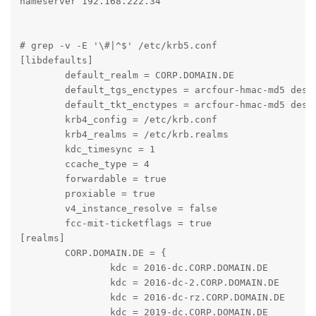
nameserver 192.168.222.34

# grep -v -E '\#|^$' /etc/krb5.conf

[libdefaults]

	default_realm = CORP.DOMAIN.DE

	default_tgs_enctypes = arcfour-hmac-md5 des-cbc-crc des-cbc-md5 des3-hmac-sha1

	default_tkt_enctypes = arcfour-hmac-md5 des-cbc-crc des-cbc-md5 des3-hmac-sha1

	krb4_config = /etc/krb.conf

	krb4_realms = /etc/krb.realms

	kdc_timesync = 1

	ccache_type = 4

	forwardable = true

	proxiable = true

	v4_instance_resolve = false

	fcc-mit-ticketflags = true

[realms]

	CORP.DOMAIN.DE = {

		kdc = 2016-dc.CORP.DOMAIN.DE

		kdc = 2016-dc-2.CORP.DOMAIN.DE

		kdc = 2016-dc-rz.CORP.DOMAIN.DE

		kdc = 2019-dc.CORP.DOMAIN.DE
