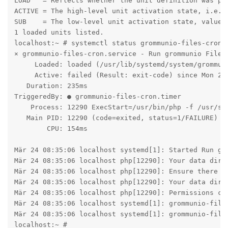
LOAD   = Reflects whether the unit definition was pro
ACTIVE = The high-level unit activation state, i.e. g
SUB    = The low-level unit activation state, values 
1 loaded units listed.

localhost:~ # systemctl status grommunio-files-cron.s
× grommunio-files-cron.service - Run grommunio Files 
     Loaded: loaded (/usr/lib/systemd/system/grommuni
     Active: failed (Result: exit-code) since Mon 202
   Duration: 235ms

TriggeredBy: ● grommunio-files-cron.timer

    Process: 12290 ExecStart=/usr/bin/php -f /usr/sha
   Main PID: 12290 (code=exited, status=1/FAILURE)

        CPU: 154ms

Mär 24 08:35:06 localhost systemd[1]: Started Run gro
Mär 24 08:35:06 localhost php[12290]: Your data direc
Mär 24 08:35:06 localhost php[12290]: Ensure there is
Mär 24 08:35:06 localhost php[12290]: Your data direc
Mär 24 08:35:06 localhost php[12290]: Permissions ca
Mär 24 08:35:06 localhost systemd[1]: grommunio-file
Mär 24 08:35:06 localhost systemd[1]: grommunio-files
localhost:~ #