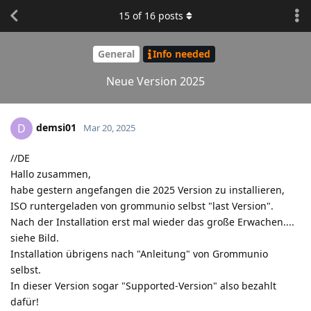
15
of
16
posts
General
Info needed
Neue Version 2025
demsi01
D
Mar 20, 2025
//DE
Hallo zusammen,
habe gestern angefangen die 2025 Version zu installieren,
ISO runtergeladen von grommunio selbst "last Version".
Nach der Installation erst mal wieder das große Erwachen....
siehe Bild.
Installation übrigens nach "Anleitung" von Grommunio
selbst.
In dieser Version sogar "Supported-Version" also bezahlt
dafür!