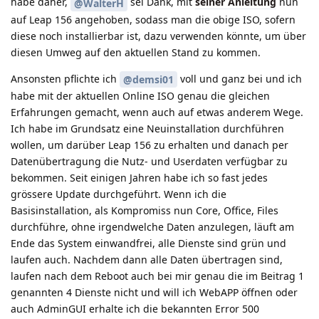
habe daher,
sei Dank, mit
seiner Anleitung
nun
@WalterH
auf Leap 156 angehoben, sodass man die obige ISO, sofern
diese noch installierbar ist, dazu verwenden könnte, um über
diesen Umweg auf den aktuellen Stand zu kommen.
Ansonsten pflichte ich
voll und ganz bei und ich
@demsi01
habe mit der aktuellen Online ISO genau die gleichen
Erfahrungen gemacht, wenn auch auf etwas anderem Wege.
Ich habe im Grundsatz eine Neuinstallation durchführen
wollen, um darüber Leap 156 zu erhalten und danach per
Datenübertragung die Nutz- und Userdaten verfügbar zu
bekommen. Seit einigen Jahren habe ich so fast jedes
grössere Update durchgeführt. Wenn ich die
Basisinstallation, als Kompromiss nun Core, Office, Files
durchführe, ohne irgendwelche Daten anzulegen, läuft am
Ende das System einwandfrei, alle Dienste sind grün und
laufen auch. Nachdem dann alle Daten übertragen sind,
laufen nach dem Reboot auch bei mir genau die im Beitrag 1
genannten 4 Dienste nicht und will ich WebAPP öffnen oder
auch AdminGUI erhalte ich die bekannten Error 500