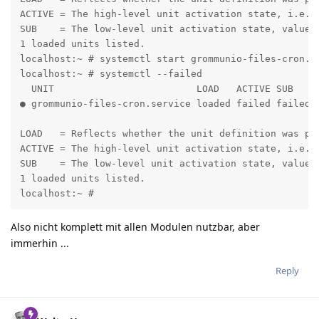
ACTIVE = The high-level unit activation state, i.e. g
SUB    = The low-level unit activation state, values 
1 loaded units listed.

localhost:~ # systemctl start grommunio-files-cron.se
localhost:~ # systemctl --failed

  UNIT                         LOAD   ACTIVE SUB    D
● grommunio-files-cron.service loaded failed failed R
LOAD   = Reflects whether the unit definition was pro
ACTIVE = The high-level unit activation state, i.e. g
SUB    = The low-level unit activation state, values 
1 loaded units listed.

localhost:~ #
Also nicht komplett mit allen Modulen nutzbar, aber
immerhin ...
Reply