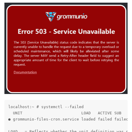
localhost:~ # systemctl --failed

  UNIT                         LOAD   ACTIVE SUB    D
● grommunio-files-cron.service loaded failed failed R
LOAD   = Reflects whether the unit definition was pro