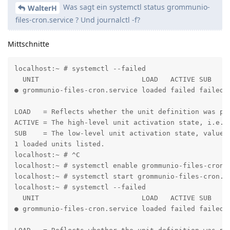
Was sagt ein systemctl status grommunio-
WalterH
files-cron.service ? Und journalctl -f?
Mittschnitte
localhost:~ # systemctl --failed

  UNIT                         LOAD   ACTIVE SUB    D
● grommunio-files-cron.service loaded failed failed R
LOAD   = Reflects whether the unit definition was pro
ACTIVE = The high-level unit activation state, i.e. g
SUB    = The low-level unit activation state, values 
1 loaded units listed.

localhost:~ # ^C

localhost:~ # systemctl enable grommunio-files-cron.s
localhost:~ # systemctl start grommunio-files-cron.se
localhost:~ # systemctl --failed

  UNIT                         LOAD   ACTIVE SUB    D
● grommunio-files-cron.service loaded failed failed R