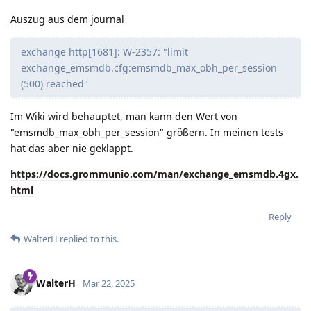
Auszug aus dem journal
exchange http[1681]: W-2357: "limit
exchange_emsmdb.cfg:emsmdb_max_obh_per_session
(500) reached"
Im Wiki wird behauptet, man kann den Wert von
"emsmdb_max_obh_per_session" größern. In meinen tests
hat das aber nie geklappt.
https://docs.grommunio.com/man/exchange_emsmdb.4gx.
html
Reply
WalterH
replied to this.
WalterH
Mar 22, 2025