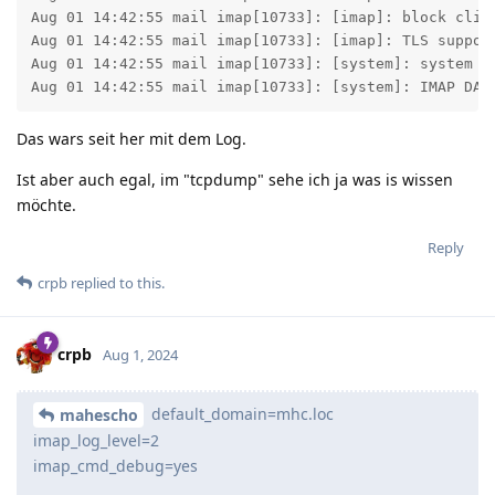
Aug 01 14:42:55 mail imap[10733]: [imap]: block clien
Aug 01 14:42:55 mail imap[10733]: [imap]: TLS support
Aug 01 14:42:55 mail imap[10733]: [system]: system TL
Aug 01 14:42:55 mail imap[10733]: [system]: IMAP DAE
Das wars seit her mit dem Log.
Ist aber auch egal, im "tcpdump" sehe ich ja was is wissen
möchte.
Reply
crpb
replied to this.
crpb
Aug 1, 2024
default_domain=mhc.loc
mahescho
imap_log_level=2
imap_cmd_debug=yes