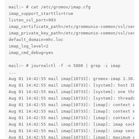
mail:~ # cat /etc/gromox/imap.cfg 

imap_support_starttls=true

listen_ssl_port=993

imap_certificate_path=/etc/grommunio-common/ssl/serve
imap_private_key_path=/etc/grommunio-common/ssl/serve
default_domain=mhc.loc

imap_log_level=2

imap_cmd_debug=yes

mail:~ # journalctl -f -n 5000 | grep -i imap

...

Aug 01 14:42:55 mail imap[10733]: gromox-imap 2.30.21
Aug 01 14:42:55 mail imap[10733]: [system]: host ID i
Aug 01 14:42:55 mail imap[10733]: [system]: one threa
Aug 01 14:42:55 mail imap[10733]: [system]: threads p
Aug 01 14:42:55 mail imap[10733]: [imap]: context ave
Aug 01 14:42:55 mail imap[10733]: [imap]: context max
Aug 01 14:42:55 mail imap[10733]: [imap]: context ave
Aug 01 14:42:55 mail imap[10733]: [imap]: imap socket
Aug 01 14:42:55 mail imap[10733]: [imap]: imap sessio
Aug 01 14:42:55 mail imap[10733]: [imap]: maximum aut