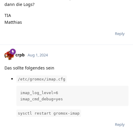
dann die Logs?
TIA
Matthias
Reply
crpb
Aug 1, 2024
Das sollte folgendes sein
/etc/gromox/imap.cfg
imap_log_level=6

imap_cmd_debug=yes
sysctl restart gromox-imap
Reply